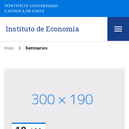
Instituto de Economía
keyboard_arrow_right
Inicio
Seminarios