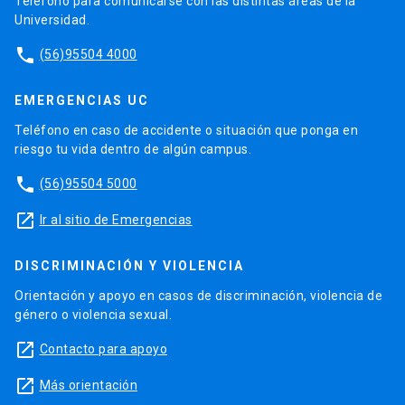
Teléfono para comunicarse con las distintas áreas de la
Universidad.
phone
(56)95504 4000
EMERGENCIAS UC
Teléfono en caso de accidente o situación que ponga en
riesgo tu vida dentro de algún campus.
phone
(56)95504 5000
launch
Ir al sitio de Emergencias
DISCRIMINACIÓN Y VIOLENCIA
Orientación y apoyo en casos de discriminación, violencia de
género o violencia sexual.
launch
Contacto para apoyo
launch
Más orientación