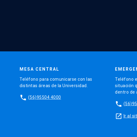
MESA CENTRAL
EMERGE
Teléfono para comunicarse con las
Teléfono e
distintas áreas de la Universidad.
situación 
dentro de
phone
(56)95504 4000
phone
(56)9
launch
Ir al 