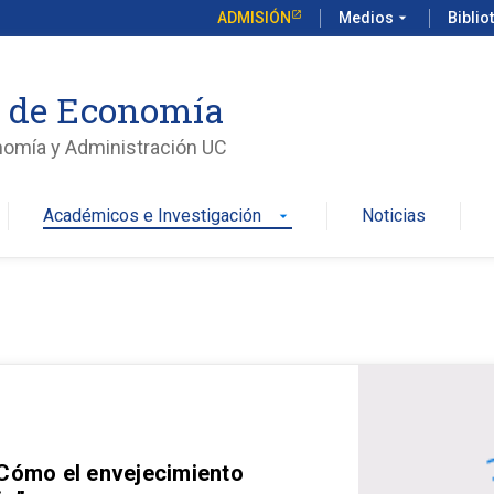
ADMISIÓN
Medios
arrow_drop_down
Biblio
o de Economía
nomía y Administración UC
Académicos e Investigación
Noticias
arrow_drop_down
 Cómo el envejecimiento