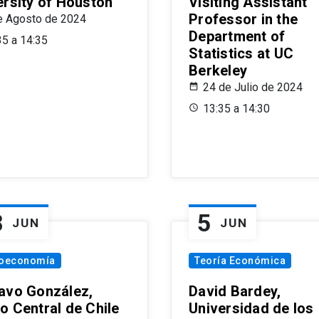
ersity of Houston
Visiting Assistant
Professor in the
e Agosto de 2024
Department of
35 a 14:35
Statistics at UC
Berkeley
24 de Julio de 2024
13:35 a 14:30
8
5
JUN
JUN
oeconomía
Teoría Económica
avo González,
David Bardey,
o Central de Chile
Universidad de los