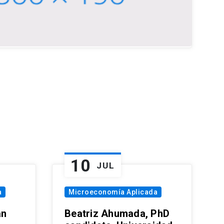
10
JUL
a
Microeconomía Aplicada
an
Beatriz Ahumada, PhD