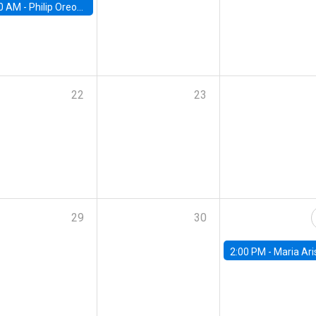
0 AM -
Philip Oreopolous, University of Toronto
22
23
29
30
2:00 PM -
Maria Aristizabal-Ramirez, FED