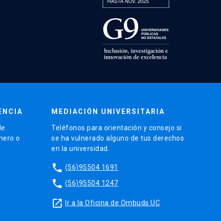
ENCIA
MEDIACIÓN UNIVERSITARIA
de
Teléfonos para orientación y consejo si
énero o
se ha vulnerado alguno de tus derechos
en la universidad.
phone
(56)95504 1691
phone
(56)95504 1247
launch
Ir a la Oficina de Ombuds UC