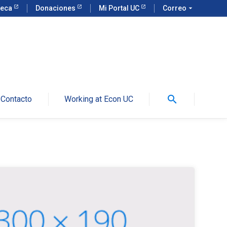
teca
Donaciones
Mi Portal UC
Correo
arrow_drop_down
search
Contacto
Working at Econ UC