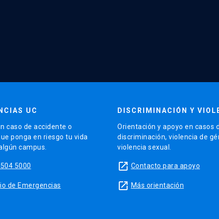
NCIAS UC
DISCRIMINACIÓN Y VIOL
n caso de accidente o
Orientación y apoyo en casos 
que ponga en riesgo tu vida
discriminación, violencia de g
 algún campus.
violencia sexual.
launch
5504 5000
Contacto para apoyo
launch
sitio de Emergencias
Más orientación