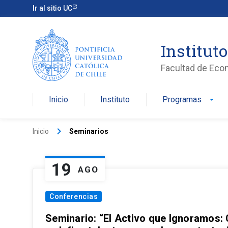
Ir al sitio UC
Institut
Facultad de Eco
Inicio
Instituto
Programas
arrow_drop_down
keyboard_arrow_right
Inicio
Seminarios
19
AGO
Conferencias
Seminario: “El Activo que Ignoramos: