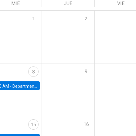
MIÉ
JUE
VIE
1
2
9
8
0 AM -
Department Seminar: James Robinson
16
15