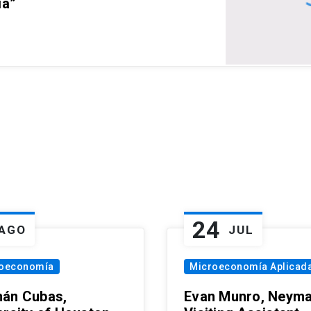
ia”
24
AGO
JUL
oeconomía
Microeconomía Aplicad
án Cubas,
Evan Munro, Neym