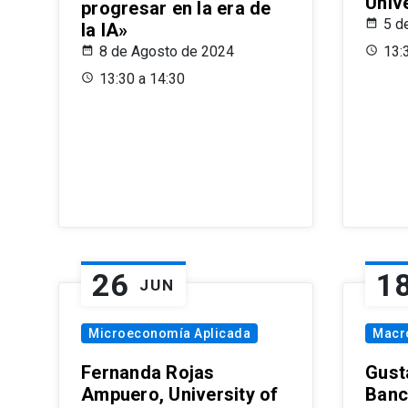
Univ
progresar en la era de
5 d
la IA»
8 de Agosto de 2024
13:
13:30 a 14:30
26
1
JUN
Microeconomía Aplicada
Macr
Fernanda Rojas
Gust
Ampuero, University of
Banc