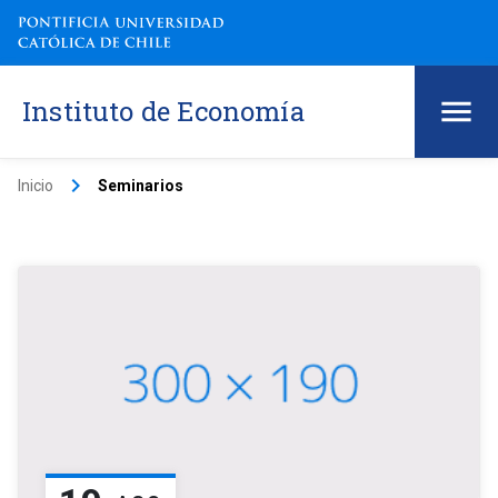
Instituto de Economía
keyboard_arrow_right
Inicio
Seminarios