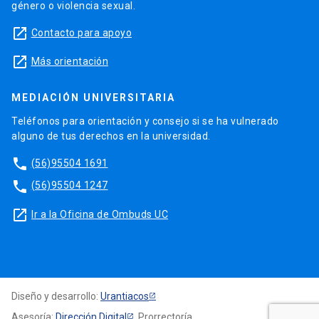
género o violencia sexual.
launch
Contacto para apoyo
launch
Más orientación
MEDIACIÓN UNIVERSITARIA
Teléfonos para orientación y consejo si se ha vulnerado
alguno de tus derechos en la universidad.
phone
(56)95504 1691
phone
(56)95504 1247
launch
Ir a la Oficina de Ombuds UC
Diseño y desarrollo:
Urantiacos
Asesoría:
Dirección Digital
, Prorrectoría