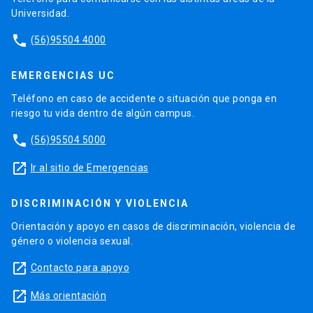
Universidad.
phone
(56)95504 4000
EMERGENCIAS UC
Teléfono en caso de accidente o situación que ponga en
riesgo tu vida dentro de algún campus.
phone
(56)95504 5000
launch
Ir al sitio de Emergencias
DISCRIMINACIÓN Y VIOLENCIA
Orientación y apoyo en casos de discriminación, violencia de
género o violencia sexual.
launch
Contacto para apoyo
launch
Más orientación