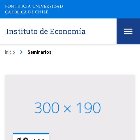
Instituto de Economía
keyboard_arrow_right
Inicio
Seminarios