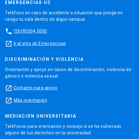
EMERGENCIAS UC
Teléfono en caso de accidente o situación que ponga en
riesgo tu vida dentro de algún campus.
phone
(56)95504 5000
launch
Ir al sitio de Emergencias
DISCRIMINACIÓN Y VIOLENCIA
Orientación y apoyo en casos de discriminación, violencia de
género o violencia sexual.
launch
Contacto para apoyo
launch
Más orientación
MEDIACIÓN UNIVERSITARIA
Teléfonos para orientación y consejo si se ha vulnerado
alguno de tus derechos en la universidad.