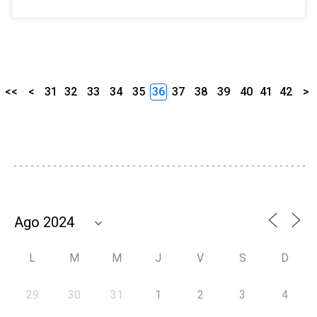
<<
<
31
32
33
34
35
36
37
38
39
40
41
42
>
L
M
M
J
V
S
D
29
30
31
1
2
3
4