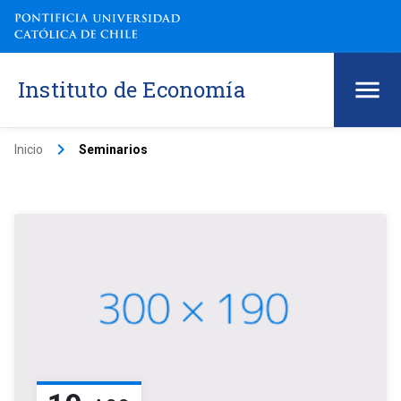
Instituto de Economía
keyboard_arrow_right
Inicio
Seminarios