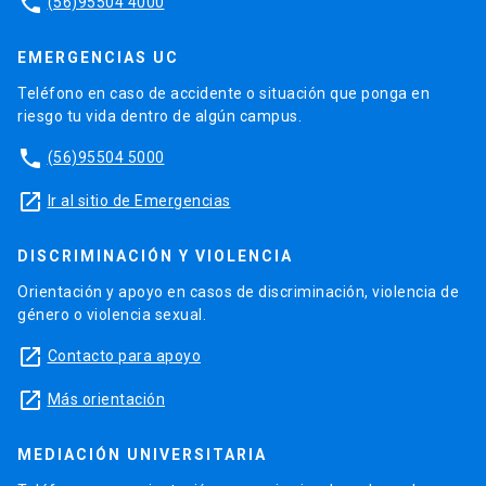
phone
(56)95504 4000
EMERGENCIAS UC
Teléfono en caso de accidente o situación que ponga en
riesgo tu vida dentro de algún campus.
phone
(56)95504 5000
launch
Ir al sitio de Emergencias
DISCRIMINACIÓN Y VIOLENCIA
Orientación y apoyo en casos de discriminación, violencia de
género o violencia sexual.
launch
Contacto para apoyo
launch
Más orientación
MEDIACIÓN UNIVERSITARIA