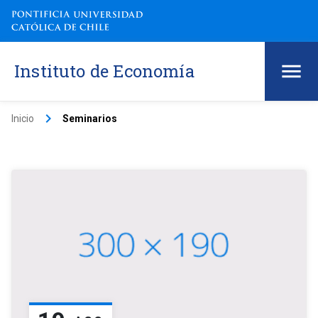
Instituto de Economía
keyboard_arrow_right
Inicio
Seminarios