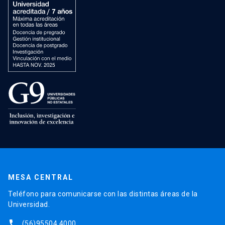
MESA CENTRAL
Teléfono para comunicarse con las distintas áreas de la
Universidad.
phone
(56)95504 4000