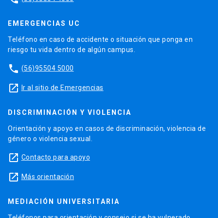
EMERGENCIAS UC
Teléfono en caso de accidente o situación que ponga en
riesgo tu vida dentro de algún campus.
phone
(56)95504 5000
launch
Ir al sitio de Emergencias
DISCRIMINACIÓN Y VIOLENCIA
Orientación y apoyo en casos de discriminación, violencia de
género o violencia sexual.
launch
Contacto para apoyo
launch
Más orientación
MEDIACIÓN UNIVERSITARIA
Teléfonos para orientación y consejo si se ha vulnerado