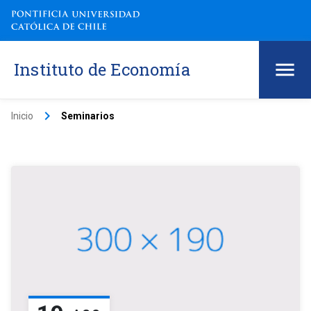
Instituto de Economía
keyboard_arrow_right
Inicio
Seminarios