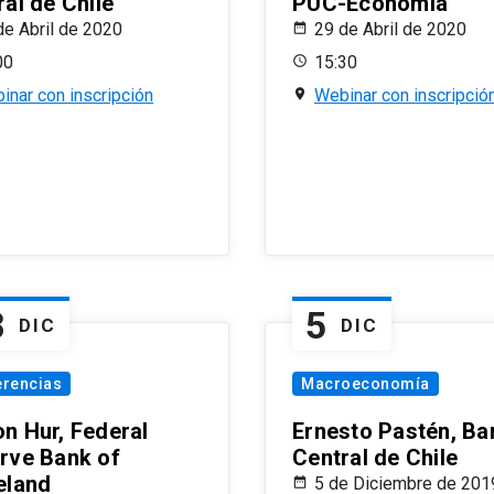
al de Chile
PUC-Economía
de Abril de 2020
29 de Abril de 2020
00
15:30
inar con inscripción
Webinar con inscripció
8
5
DIC
DIC
erencias
Macroeconomía
n Hur, Federal
Ernesto Pastén, Ba
rve Bank of
Central de Chile
eland
5 de Diciembre de 201