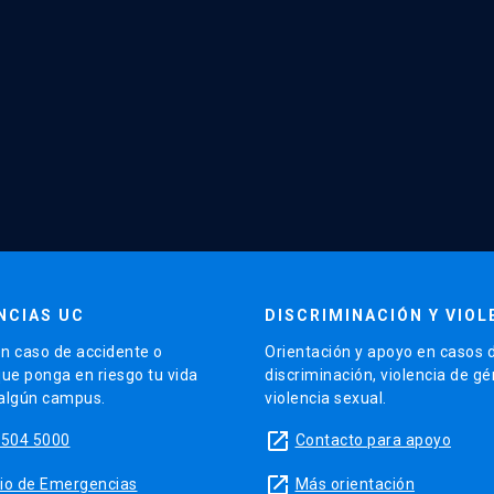
NCIAS UC
DISCRIMINACIÓN Y VIOL
n caso de accidente o
Orientación y apoyo en casos 
que ponga en riesgo tu vida
discriminación, violencia de g
 algún campus.
violencia sexual.
launch
5504 5000
Contacto para apoyo
launch
sitio de Emergencias
Más orientación