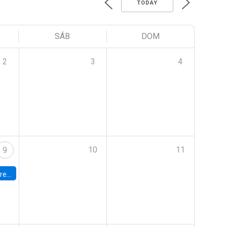
TODAY
SÁB
DOM
2
3
4
10
11
9
 Terrae