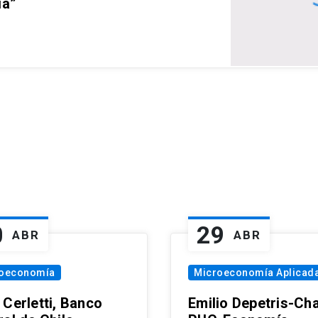
ia”
0
29
ABR
ABR
oeconomía
Microeconomía Aplicad
 Cerletti, Banco
Emilio Depetris-Cha