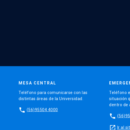
MESA CENTRAL
EMERGE
Teléfono para comunicarse con las
Teléfono e
distintas áreas de la Universidad.
situación 
dentro de
phone
(56)95504 4000
phone
(56)9
launch
Ir al 