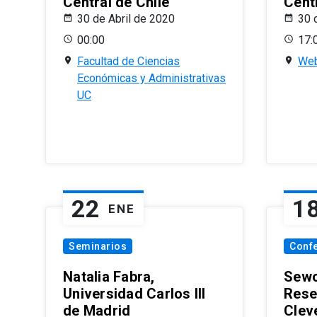
Central de Chile
Centr
30 de Abril de 2020
30 
00:00
17:
Facultad de Ciencias
Web
Económicas y Administrativas
UC
22
1
ENE
Seminarios
Conf
Natalia Fabra,
Sewo
Universidad Carlos III
Rese
de Madrid
Clev