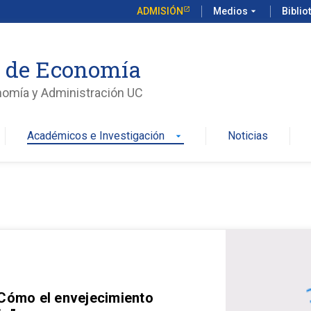
ADMISIÓN
Medios
arrow_drop_down
Biblio
o de Economía
nomía y Administración UC
Académicos e Investigación
Noticias
arrow_drop_down
 Cómo el envejecimiento