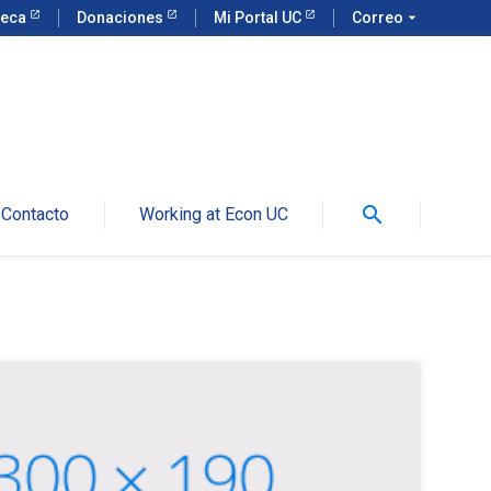
teca
Donaciones
Mi Portal UC
Correo
arrow_drop_down
search
Contacto
Working at Econ UC