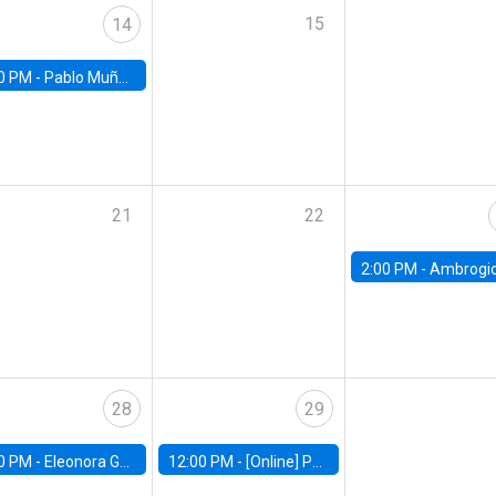
15
14
0 PM -
Pablo Muñoz, Universidad de Chile
21
22
2:00 PM -
Ambrogio Cesa-Bianchi, Bank of Eng
28
29
0 PM -
Eleonora Guarnieri, Exeter University
12:00 PM -
[Online] Pablo Slutzky, University of Maryland