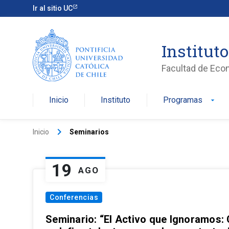
Ir al sitio UC
Institut
Facultad de Eco
Inicio
Instituto
Programas
arrow_drop_down
keyboard_arrow_right
Inicio
Seminarios
19
AGO
Conferencias
Seminario: “El Activo que Ignoramos: