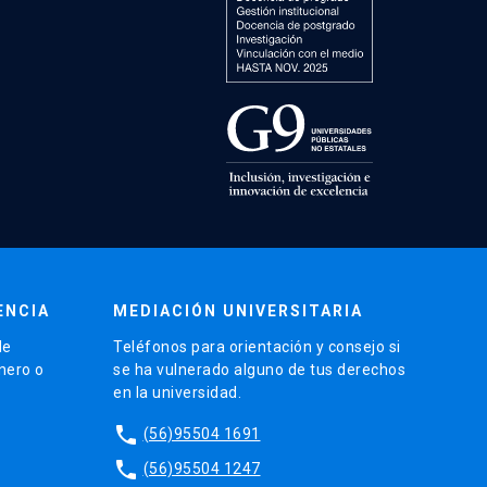
ENCIA
MEDIACIÓN UNIVERSITARIA
de
Teléfonos para orientación y consejo si
énero o
se ha vulnerado alguno de tus derechos
en la universidad.
phone
(56)95504 1691
phone
(56)95504 1247