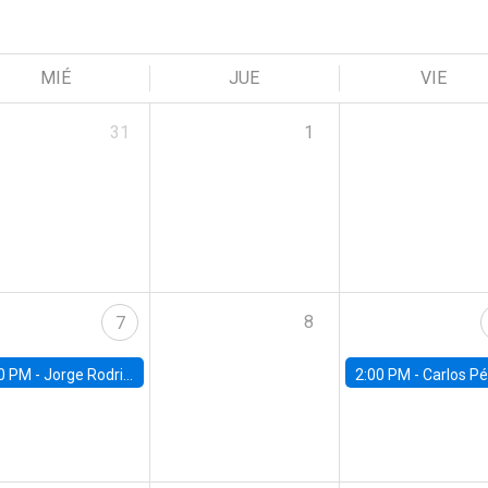
MIÉ
JUE
VIE
31
1
8
7
0 PM -
Jorge Rodriguez, Universidad de Los Andes
2:00 PM -
Carlos Pérez, Universidad Finis