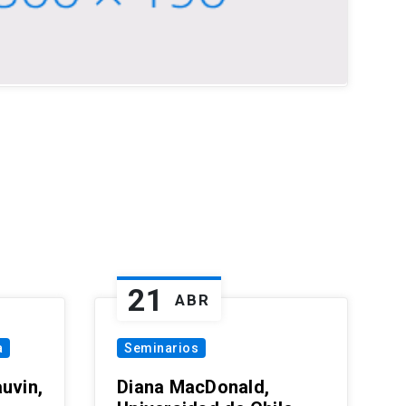
21
ABR
a
Seminarios
uvin,
Diana MacDonald,