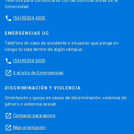
Teléfono para comunicarse con las distintas áreas de la
Universidad.
phone
(56)95504 4000
EMERGENCIAS UC
Teléfono en caso de accidente o situación que ponga en
riesgo tu vida dentro de algún campus.
phone
(56)95504 5000
launch
Ir al sitio de Emergencias
DISCRIMINACIÓN Y VIOLENCIA
Orientación y apoyo en casos de discriminación, violencia de
género o violencia sexual.
launch
Contacto para apoyo
launch
Más orientación