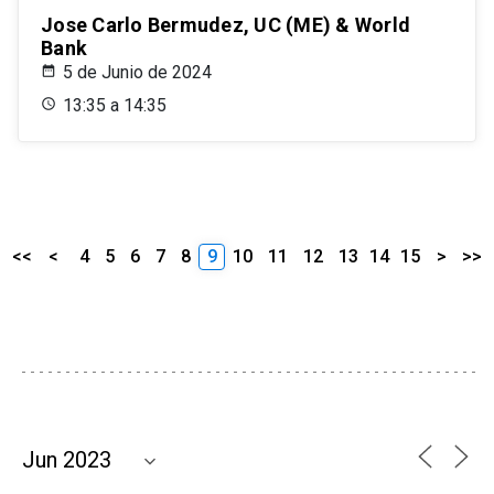
Jose Carlo Bermudez, UC (ME) & World
Bank
5 de Junio de 2024
13:35 a 14:35
<<
<
4
5
6
7
8
9
10
11
12
13
14
15
>
>>