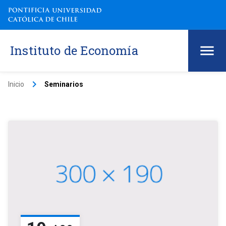
Instituto de Economía
keyboard_arrow_right
Inicio
Seminarios