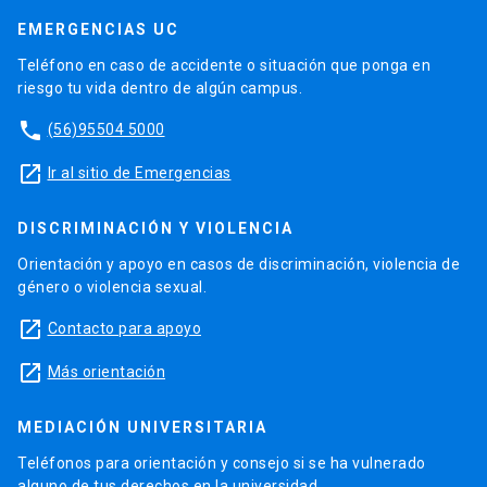
EMERGENCIAS UC
Teléfono en caso de accidente o situación que ponga en
riesgo tu vida dentro de algún campus.
phone
(56)95504 5000
launch
Ir al sitio de Emergencias
DISCRIMINACIÓN Y VIOLENCIA
Orientación y apoyo en casos de discriminación, violencia de
género o violencia sexual.
launch
Contacto para apoyo
launch
Más orientación
MEDIACIÓN UNIVERSITARIA
Teléfonos para orientación y consejo si se ha vulnerado
alguno de tus derechos en la universidad.