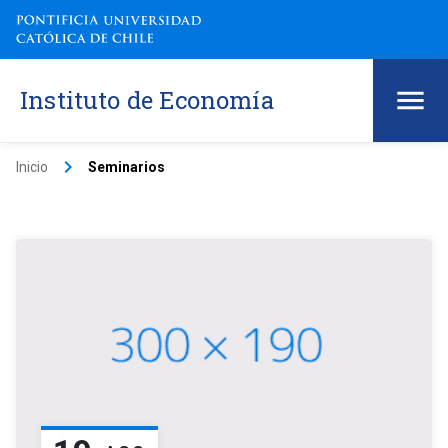
Instituto de Economía
keyboard_arrow_right
Inicio
Seminarios