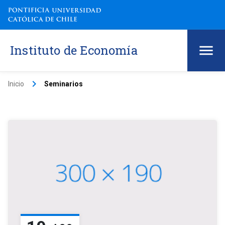
Instituto de Economía
keyboard_arrow_right
Inicio
Seminarios