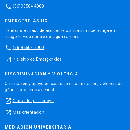
phone
(56)95504 4000
EMERGENCIAS UC
Teléfono en caso de accidente o situación que ponga en
riesgo tu vida dentro de algún campus.
phone
(56)95504 5000
launch
Ir al sitio de Emergencias
DISCRIMINACIÓN Y VIOLENCIA
Orientación y apoyo en casos de discriminación, violencia de
género o violencia sexual.
launch
Contacto para apoyo
launch
Más orientación
MEDIACIÓN UNIVERSITARIA