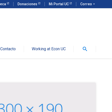
teca
Donaciones
Mi Portal UC
Correo
arrow_drop_down
search
Contacto
Working at Econ UC