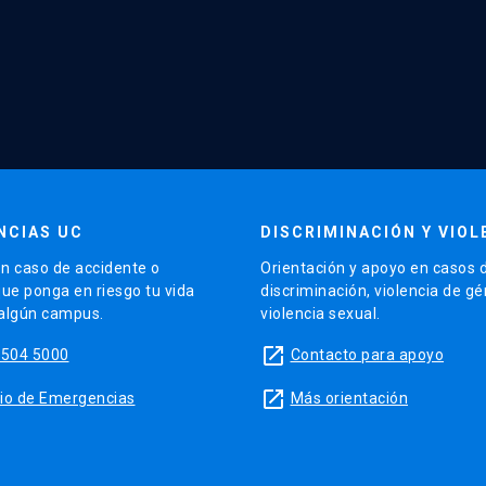
NCIAS UC
DISCRIMINACIÓN Y VIOL
n caso de accidente o
Orientación y apoyo en casos 
que ponga en riesgo tu vida
discriminación, violencia de g
 algún campus.
violencia sexual.
launch
5504 5000
Contacto para apoyo
launch
sitio de Emergencias
Más orientación