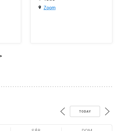
Zoom
>
TODAY
SÁB
DOM