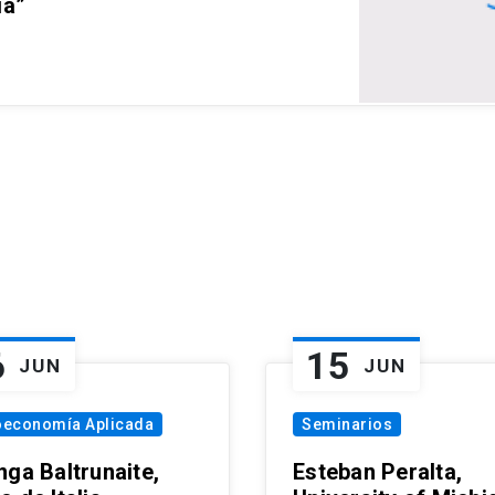
ia”
6
15
JUN
JUN
oeconomía Aplicada
Seminarios
nga Baltrunaite,
Esteban Peralta,