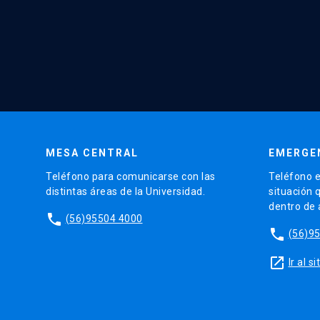
MESA CENTRAL
EMERGE
Teléfono para comunicarse con las
Teléfono e
distintas áreas de la Universidad.
situación 
dentro de
phone
(56)95504 4000
phone
(56)9
launch
Ir al 