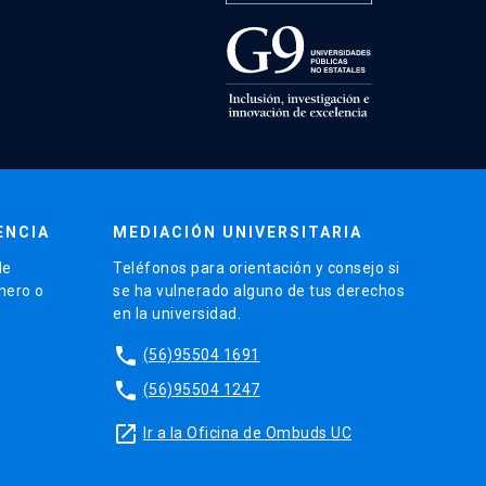
ENCIA
MEDIACIÓN UNIVERSITARIA
de
Teléfonos para orientación y consejo si
énero o
se ha vulnerado alguno de tus derechos
en la universidad.
phone
(56)95504 1691
phone
(56)95504 1247
launch
Ir a la Oficina de Ombuds UC