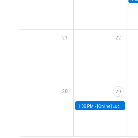
21
22
28
29
1:30 PM -
[Online] Luciana Juvenal, International Monetary Fund (IMF)