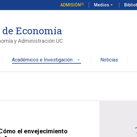
ADMISIÓN
Medios
arrow_drop_down
Biblio
o de Economía
nomía y Administración UC
Académicos e Investigación
Noticias
arrow_drop_down
 Cómo el envejecimiento