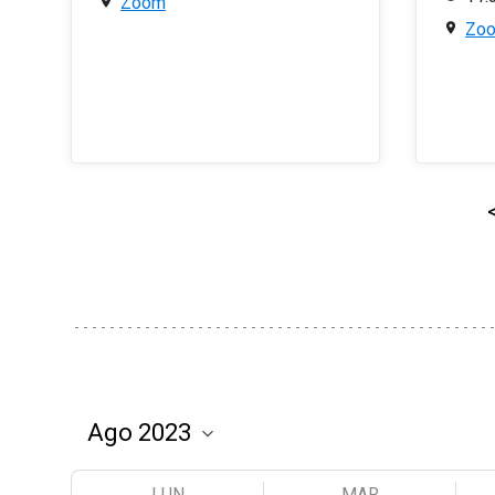
Zoom
Zo
LUN
MAR