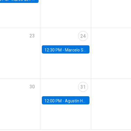
23
24
12:30 PM -
Marcelo Sant'Anna, FGV - EPGE
30
31
12:00 PM -
Agustín Hurtado, University of Maryland