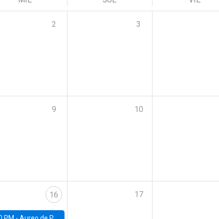
2
3
9
10
17
16
0 PM -
Aureo de Paula, UCL