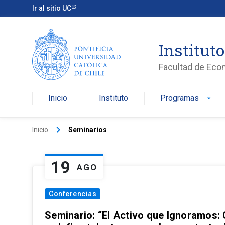
Ir al sitio UC
Institut
Facultad de Eco
Inicio
Instituto
Programas
arrow_drop_down
keyboard_arrow_right
Inicio
Seminarios
19
AGO
Conferencias
Seminario: “El Activo que Ignoramos: