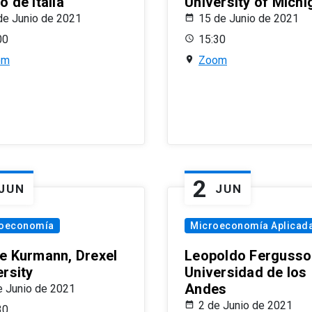
 de Italia
University of Michi
de Junio de 2021
15 de Junio de 2021
00
15:30
om
Zoom
2
JUN
JUN
oeconomía
Microeconomía Aplicad
e Kurmann, Drexel
Leopoldo Fergusso
ersity
Universidad de los
Andes
e Junio de 2021
2 de Junio de 2021
30