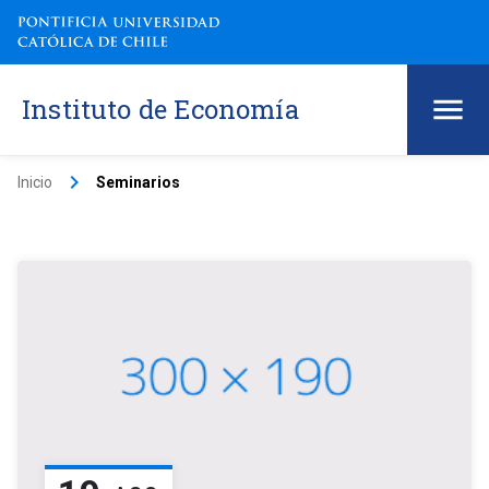
Instituto de Economía
keyboard_arrow_right
Inicio
Seminarios