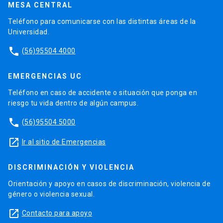
MESA CENTRAL
Teléfono para comunicarse con las distintas áreas de la
Universidad.
phone
(56)95504 4000
EMERGENCIAS UC
Teléfono en caso de accidente o situación que ponga en
riesgo tu vida dentro de algún campus.
phone
(56)95504 5000
launch
Ir al sitio de Emergencias
DISCRIMINACIÓN Y VIOLENCIA
Orientación y apoyo en casos de discriminación, violencia de
género o violencia sexual.
launch
Contacto para apoyo