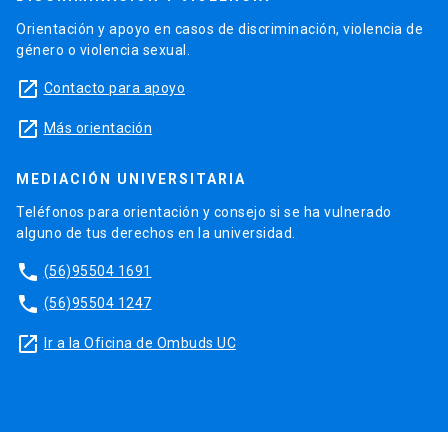
Orientación y apoyo en casos de discriminación, violencia de
género o violencia sexual.
launch
Contacto para apoyo
launch
Más orientación
MEDIACIÓN UNIVERSITARIA
Teléfonos para orientación y consejo si se ha vulnerado
alguno de tus derechos en la universidad.
phone
(56)95504 1691
phone
(56)95504 1247
launch
Ir a la Oficina de Ombuds UC