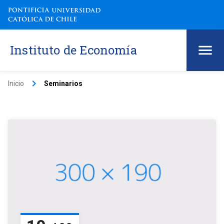
Instituto de Economía
keyboard_arrow_right
Inicio
Seminarios