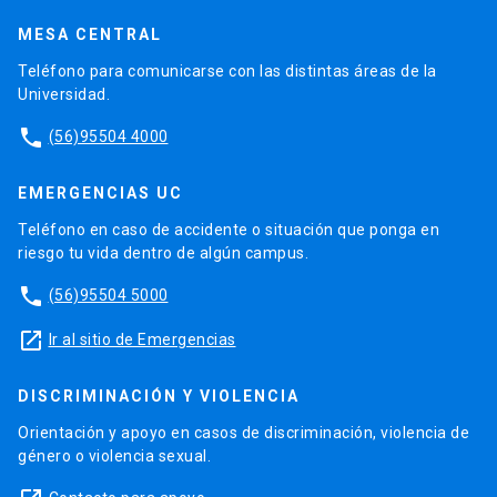
MESA CENTRAL
Teléfono para comunicarse con las distintas áreas de la
Universidad.
phone
(56)95504 4000
EMERGENCIAS UC
Teléfono en caso de accidente o situación que ponga en
riesgo tu vida dentro de algún campus.
phone
(56)95504 5000
launch
Ir al sitio de Emergencias
DISCRIMINACIÓN Y VIOLENCIA
Orientación y apoyo en casos de discriminación, violencia de
género o violencia sexual.