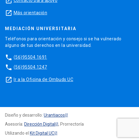
launch
Contacto para apoyo
launch
Más orientación
MEDIACIÓN UNIVERSITARIA
Teléfonos para orientación y consejo si se ha vulnerado
alguno de tus derechos en la universidad.
phone
(56)95504 1691
phone
(56)95504 1247
launch
Ir a la Oficina de Ombuds UC
Diseño y desarrollo:
Urantiacos
Asesoría:
Dirección Digital
, Prorrectoría
Utilizando el
Kit Digital UC