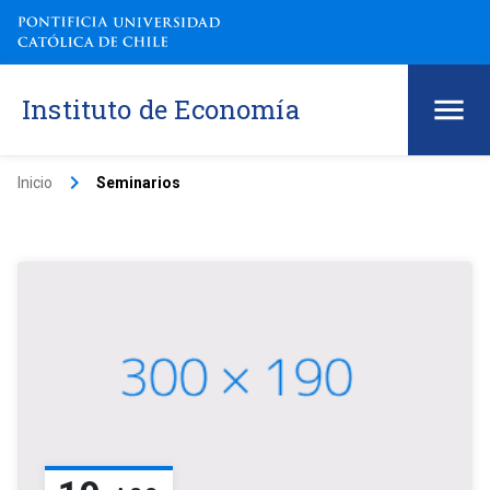
Instituto de Economía
keyboard_arrow_right
Inicio
Seminarios