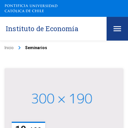
Instituto de Economía
keyboard_arrow_right
Inicio
Seminarios