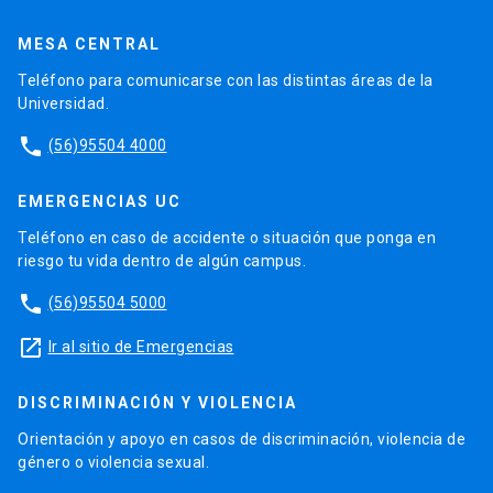
MESA CENTRAL
Teléfono para comunicarse con las distintas áreas de la
Universidad.
phone
(56)95504 4000
EMERGENCIAS UC
Teléfono en caso de accidente o situación que ponga en
riesgo tu vida dentro de algún campus.
phone
(56)95504 5000
launch
Ir al sitio de Emergencias
DISCRIMINACIÓN Y VIOLENCIA
Orientación y apoyo en casos de discriminación, violencia de
género o violencia sexual.