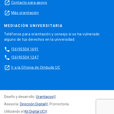
launch
Contacto para apoyo
launch
Más orientación
MEDIACIÓN UNIVERSITARIA
Teléfonos para orientación y consejo si se ha vulnerado
alguno de tus derechos en la universidad.
phone
(56)95504 1691
phone
(56)95504 1247
launch
Ir a la Oficina de Ombuds UC
Diseño y desarrollo:
Urantiacos
Asesoría:
Dirección Digital
, Prorrectoría
Utilizando el
Kit Digital UC