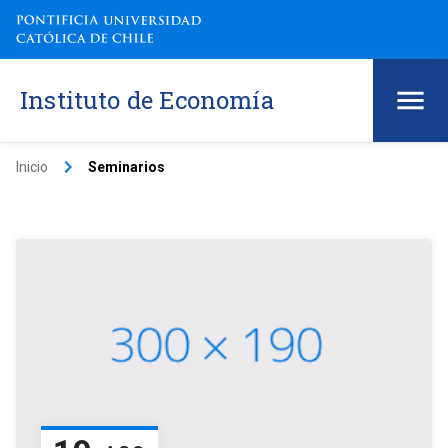
Instituto de Economía
keyboard_arrow_right
Inicio
Seminarios