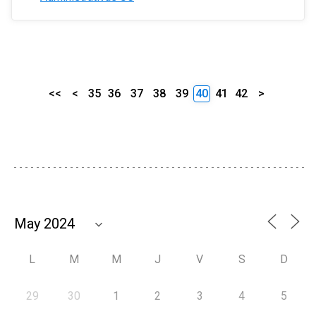
<<
<
35
36
37
38
39
40
41
42
>
L
M
M
J
V
S
D
29
30
1
2
3
4
5