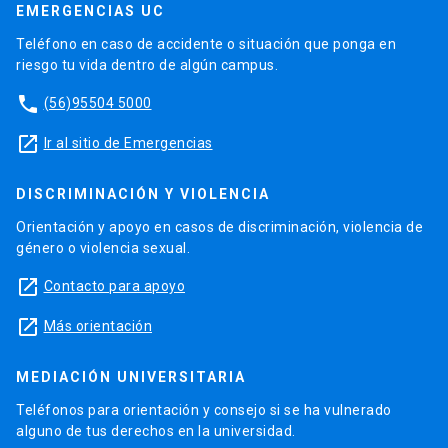
EMERGENCIAS UC
Teléfono en caso de accidente o situación que ponga en
riesgo tu vida dentro de algún campus.
phone
(56)95504 5000
launch
Ir al sitio de Emergencias
DISCRIMINACIÓN Y VIOLENCIA
Orientación y apoyo en casos de discriminación, violencia de
género o violencia sexual.
launch
Contacto para apoyo
launch
Más orientación
MEDIACIÓN UNIVERSITARIA
Teléfonos para orientación y consejo si se ha vulnerado
alguno de tus derechos en la universidad.