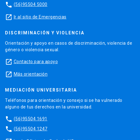
phone
(56)95504 5000
launch
Ir al sitio de Emergencias
DISCRIMINACIÓN Y VIOLENCIA
Orientación y apoyo en casos de discriminación, violencia de
género o violencia sexual.
launch
Contacto para apoyo
launch
Más orientación
MEDIACIÓN UNIVERSITARIA
Teléfonos para orientación y consejo si se ha vulnerado
alguno de tus derechos en la universidad.
phone
(56)95504 1691
phone
(56)95504 1247