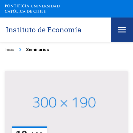
Instituto de Economía
keyboard_arrow_right
Inicio
Seminarios