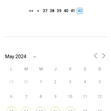
<<
<
37
38
39
40
41
42
L
M
M
J
V
S
D
29
30
1
2
3
4
5
6
8
9
10
11
12
7