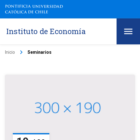
Instituto de Economía
keyboard_arrow_right
Inicio
Seminarios