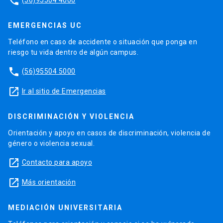
phone
EMERGENCIAS UC
Teléfono en caso de accidente o situación que ponga en
riesgo tu vida dentro de algún campus.
phone
(56)95504 5000
launch
Ir al sitio de Emergencias
DISCRIMINACIÓN Y VIOLENCIA
Orientación y apoyo en casos de discriminación, violencia de
género o violencia sexual.
launch
Contacto para apoyo
launch
Más orientación
MEDIACIÓN UNIVERSITARIA