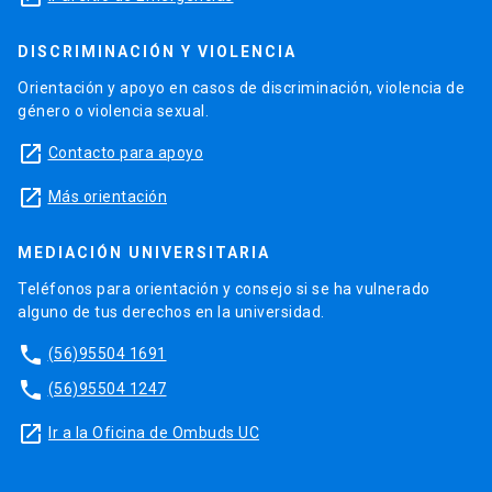
DISCRIMINACIÓN Y VIOLENCIA
Orientación y apoyo en casos de discriminación, violencia de
género o violencia sexual.
launch
Contacto para apoyo
launch
Más orientación
MEDIACIÓN UNIVERSITARIA
Teléfonos para orientación y consejo si se ha vulnerado
alguno de tus derechos en la universidad.
phone
(56)95504 1691
phone
(56)95504 1247
launch
Ir a la Oficina de Ombuds UC