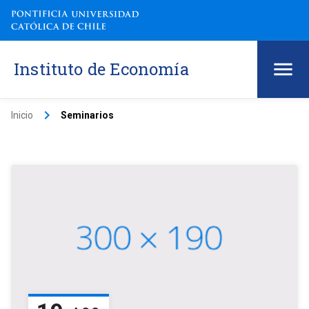
Instituto de Economía
keyboard_arrow_right
Inicio
Seminarios