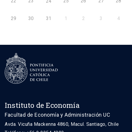
22
23
25
26
27
28
24
29
30
31
1
2
3
4
Instituto de Economía
Facultad de Economía y Administración UC
Avda. Vicuña Mackenna 4860, Macul. Santiago, Chile