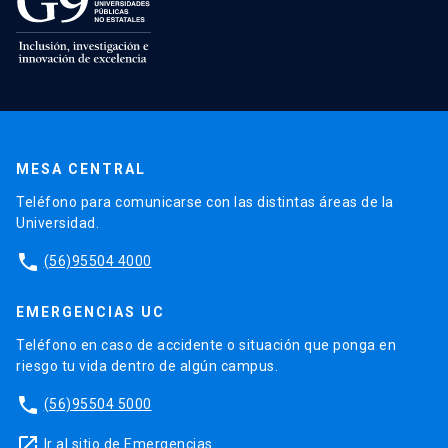
MESA CENTRAL
Teléfono para comunicarse con las distintas áreas de la
Universidad.
phone
(56)95504 4000
EMERGENCIAS UC
Teléfono en caso de accidente o situación que ponga en
riesgo tu vida dentro de algún campus.
phone
(56)95504 5000
launch
Ir al sitio de Emergencias