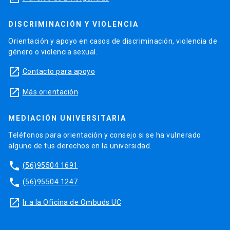
DISCRIMINACIÓN Y VIOLENCIA
Orientación y apoyo en casos de discriminación, violencia de
género o violencia sexual.
launch
Contacto para apoyo
launch
Más orientación
MEDIACIÓN UNIVERSITARIA
Teléfonos para orientación y consejo si se ha vulnerado
alguno de tus derechos en la universidad.
phone
(56)95504 1691
phone
(56)95504 1247
launch
Ir a la Oficina de Ombuds UC