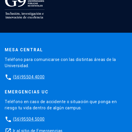
MESA CENTRAL
Teléfono para comunicarse con las distintas áreas de la
Universidad.
phone
(56)95504 4000
EMERGENCIAS UC
Teléfono en caso de accidente o situación que ponga en
riesgo tu vida dentro de algún campus.
phone
(56)95504 5000
launch
Ir al sitio de Emergencias