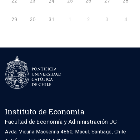
22
23
25
26
27
28
24
29
30
31
1
2
3
4
Instituto de Economía
Facultad de Economía y Administración UC
Avda. Vicuña Mackenna 4860, Macul. Santiago, Chile