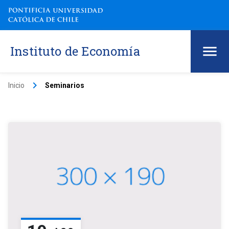
Instituto de Economía
keyboard_arrow_right
Inicio
Seminarios