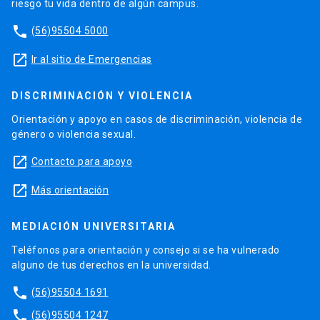
riesgo tu vida dentro de algún campus.
phone
(56)95504 5000
launch
Ir al sitio de Emergencias
DISCRIMINACIÓN Y VIOLENCIA
Orientación y apoyo en casos de discriminación, violencia de
género o violencia sexual.
launch
Contacto para apoyo
launch
Más orientación
MEDIACIÓN UNIVERSITARIA
Teléfonos para orientación y consejo si se ha vulnerado
alguno de tus derechos en la universidad.
phone
(56)95504 1691
phone
(56)95504 1247