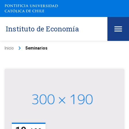
Instituto de Economía
keyboard_arrow_right
Inicio
Seminarios