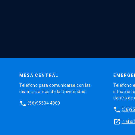
MESA CENTRAL
EMERGE
Teléfono para comunicarse con las
Teléfono e
distintas áreas de la Universidad.
situación 
dentro de
phone
(56)95504 4000
phone
(56)9
launch
Ir al 