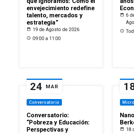
que Ignoramos: Cómo el
años
envejecimiento redefine
Econ
talento, mercados y
6 d
estrategia”
Ago
19 de Agosto de 2026
Todo
09:00 a 11:00
24
1
MAR
Conversatorio
Micr
Conversatorio:
Nano
“Pobreza y Educación:
Berk
Perspectivas y
18 