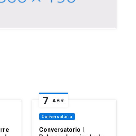
7
ABR
Conversatorio
erre
Conversatorio |