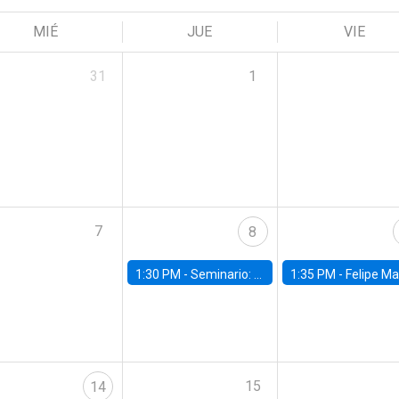
MIÉ
JUE
VIE
31
1
7
8
1:30 PM -
Seminario: “Recuperando la humanidad para progresar en la era de la IA»
1:35 PM -
Felipe Martínez, alumno Doctorado en Ec
15
14