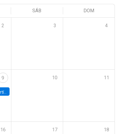
SÁB
DOM
2
3
4
10
11
9
onomía UC
16
17
18