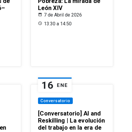
s de
Pobreza: La mirada de
6–
León XIV
7 de Abril de 2026
13:30 a 14:50
16
ENE
Conversatorio
[Conversatorio] AI and
Reskilling | La evolución
 en
del trabajo en la era de