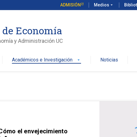
ADMISIÓN
Medios
arrow_drop_down
Biblio
o de Economía
nomía y Administración UC
Académicos e Investigación
Noticias
arrow_drop_down
 Cómo el envejecimiento