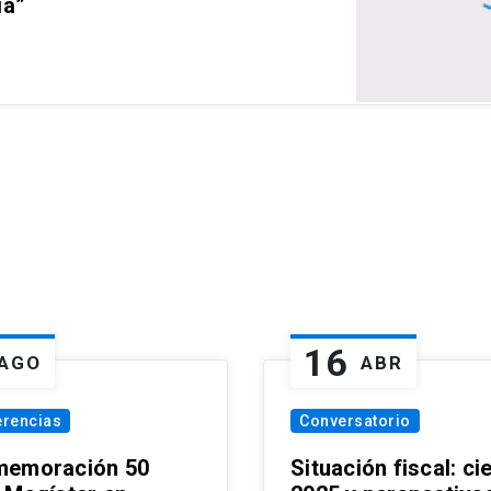
ia”
16
AGO
ABR
erencias
Conversatorio
emoración 50
Situación fiscal: ci