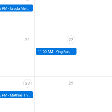
5 PM -
Ursula Mello, Insper - Institute of Education and Research
21
22
11:00 AM -
Ying Fan, University of Michigan
29
28
5 PM -
Mathias Thoenig, University of Lausanne