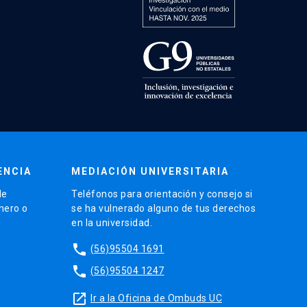
ENCIA
MEDIACIÓN UNIVERSITARIA
de
Teléfonos para orientación y consejo si
énero o
se ha vulnerado alguno de tus derechos
en la universidad.
phone
(56)95504 1691
phone
(56)95504 1247
launch
Ir a la Oficina de Ombuds UC