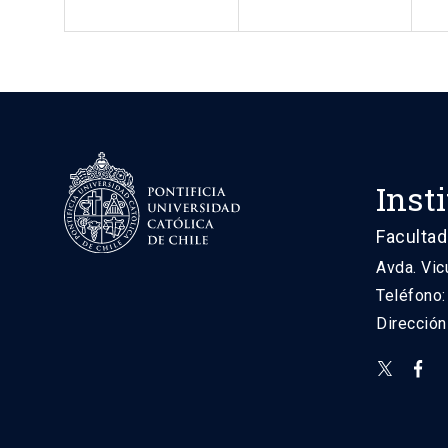
Inst
Facultad
Avda. Vic
Teléfono
Direcció