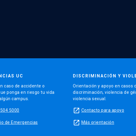
NCIAS UC
DISCRIMINACIÓN Y VIOL
n caso de accidente o
Orientación y apoyo en casos 
que ponga en riesgo tu vida
discriminación, violencia de g
 algún campus.
violencia sexual.
launch
5504 5000
Contacto para apoyo
launch
sitio de Emergencias
Más orientación