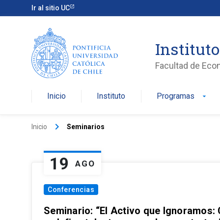
Ir al sitio UC
Institut
Facultad de Eco
Inicio
Instituto
Programas
arrow_drop_down
keyboard_arrow_right
Inicio
Seminarios
19
AGO
Conferencias
Seminario: “El Activo que Ignoramos: