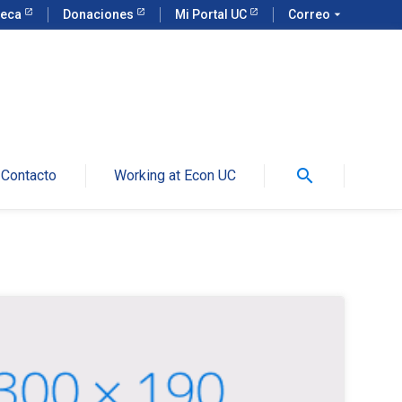
teca
Donaciones
Mi Portal UC
Correo
arrow_drop_down
search
Contacto
Working at Econ UC