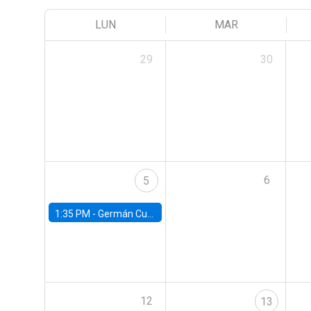
LUN
MAR
29
30
6
5
1:35 PM -
Germán Cubas, University of Houston
12
13