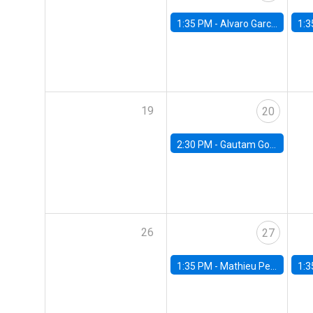
1:35 PM -
Alvaro Garcia-Marin, Universidad de Los Andes
1:3
19
20
2:30 PM -
Gautam Gowrisankaran, Columbia University
26
27
1:35 PM -
Mathieu Pedemonte, IDB
1:3