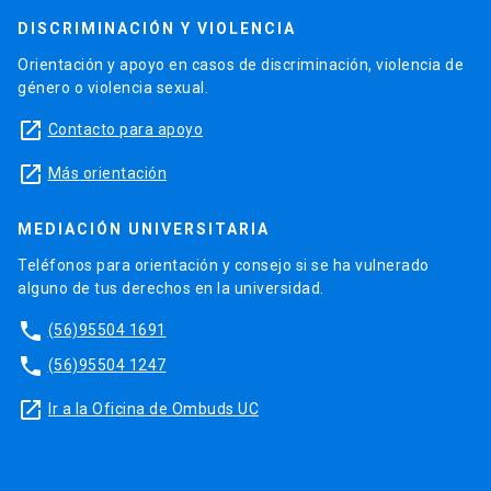
DISCRIMINACIÓN Y VIOLENCIA
Orientación y apoyo en casos de discriminación, violencia de
género o violencia sexual.
launch
Contacto para apoyo
launch
Más orientación
MEDIACIÓN UNIVERSITARIA
Teléfonos para orientación y consejo si se ha vulnerado
alguno de tus derechos en la universidad.
phone
(56)95504 1691
phone
(56)95504 1247
launch
Ir a la Oficina de Ombuds UC