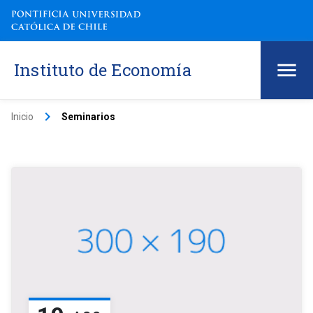
Instituto de Economía
keyboard_arrow_right
Inicio
Seminarios