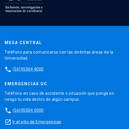
MESA CENTRAL
Teléfono para comunicarse con las distintas áreas de la
Universidad.
phone
(56)95504 4000
EMERGENCIAS UC
Teléfono en caso de accidente o situación que ponga en
riesgo tu vida dentro de algún campus.
phone
(56)95504 5000
launch
Ir al sitio de Emergencias