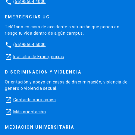
phone
(56)95504 4000
EMERGENCIAS UC
Teléfono en caso de accidente o situación que ponga en
riesgo tu vida dentro de algún campus.
phone
(56)95504 5000
launch
Ir al sitio de Emergencias
DISCRIMINACIÓN Y VIOLENCIA
Orientación y apoyo en casos de discriminación, violencia de
género o violencia sexual.
launch
Contacto para apoyo
launch
Más orientación
MEDIACIÓN UNIVERSITARIA