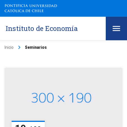
Instituto de Economía
keyboard_arrow_right
Inicio
Seminarios