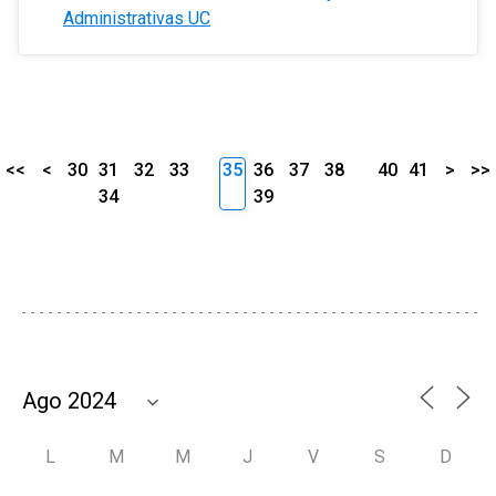
Administrativas UC
<<
<
30
31
32
33
35
36
37
38
40
41
>
>>
34
39
L
M
M
J
V
S
D