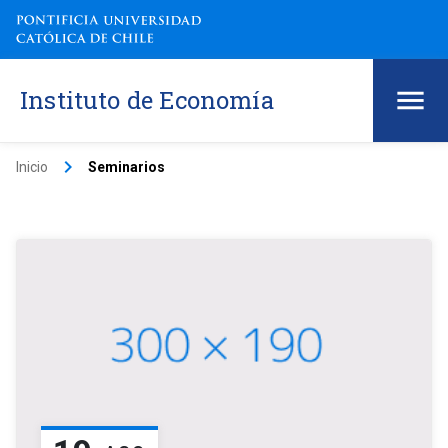
Instituto de Economía
keyboard_arrow_right
Inicio
Seminarios