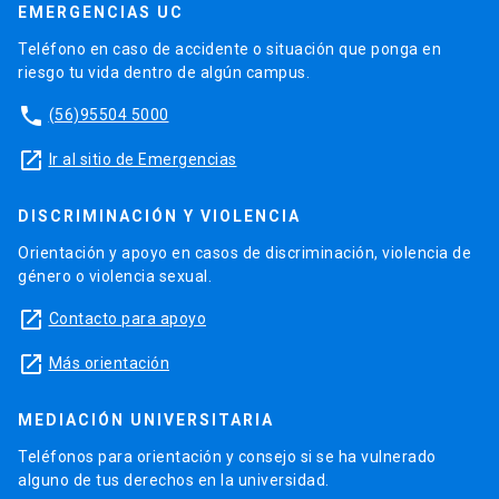
EMERGENCIAS UC
Teléfono en caso de accidente o situación que ponga en
riesgo tu vida dentro de algún campus.
phone
(56)95504 5000
launch
Ir al sitio de Emergencias
DISCRIMINACIÓN Y VIOLENCIA
Orientación y apoyo en casos de discriminación, violencia de
género o violencia sexual.
launch
Contacto para apoyo
launch
Más orientación
MEDIACIÓN UNIVERSITARIA
Teléfonos para orientación y consejo si se ha vulnerado
alguno de tus derechos en la universidad.