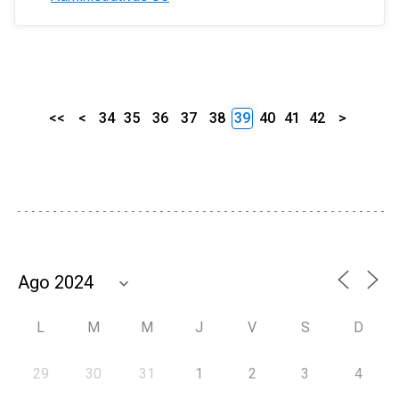
<<
<
34
35
36
37
38
39
40
41
42
>
L
M
M
J
V
S
D
29
30
31
1
2
3
4