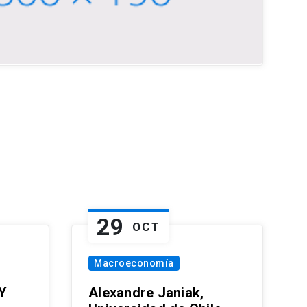
29
OCT
Macroeconomía
Y
Alexandre Janiak,