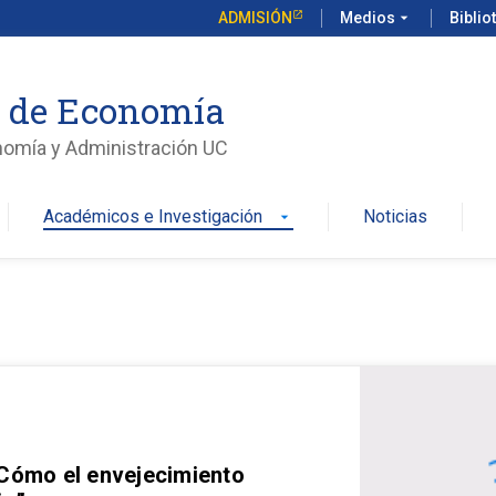
ADMISIÓN
Medios
arrow_drop_down
Biblio
o de Economía
nomía y Administración UC
Académicos e Investigación
Noticias
arrow_drop_down
 Cómo el envejecimiento