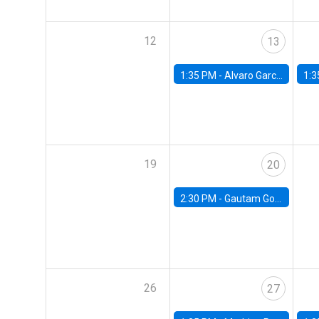
12
13
1:35 PM -
Alvaro Garcia-Marin, Universidad de Los Andes
1:3
19
20
2:30 PM -
Gautam Gowrisankaran, Columbia University
26
27