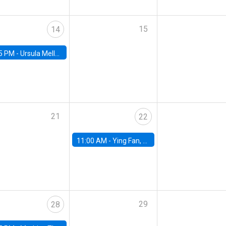
15
14
5 PM -
Ursula Mello, Insper - Institute of Education and Research
21
22
11:00 AM -
Ying Fan, University of Michigan
29
28