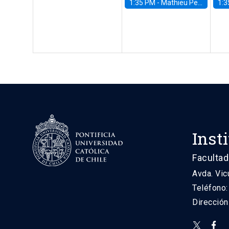
1:35 PM -
Mathieu Pedemonte, IDB
1:3
Inst
Facultad
Avda. Vic
Teléfono
Direcció