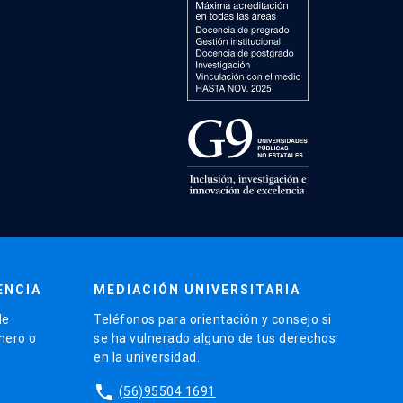
ENCIA
MEDIACIÓN UNIVERSITARIA
de
Teléfonos para orientación y consejo si
énero o
se ha vulnerado alguno de tus derechos
en la universidad.
phone
(56)95504 1691