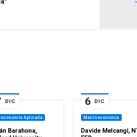
ia”
7
6
DIC
DIC
oeconomía Aplicada
Macroeconomía
án Barahona,
Davide Melcangi, N