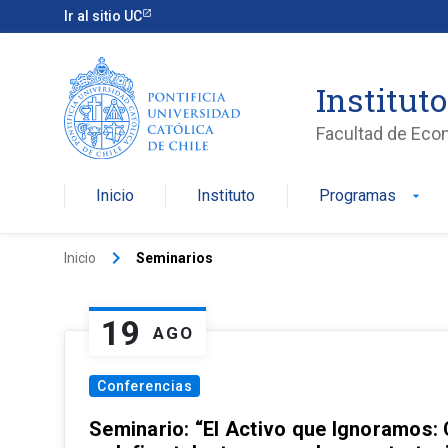
Ir al sitio UC
Institut
Facultad de Eco
Inicio
Instituto
Programas
arrow_drop_down
keyboard_arrow_right
Inicio
Seminarios
19
AGO
Conferencias
Seminario: “El Activo que Ignoramos: