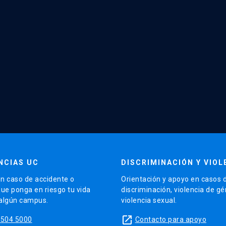
NCIAS UC
DISCRIMINACIÓN Y VIOL
n caso de accidente o
Orientación y apoyo en casos 
que ponga en riesgo tu vida
discriminación, violencia de g
 algún campus.
violencia sexual.
launch
5504 5000
Contacto para apoyo