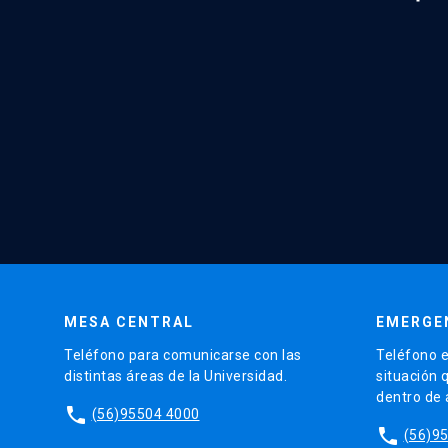
MESA CENTRAL
EMERGE
Teléfono para comunicarse con las
Teléfono e
distintas áreas de la Universidad.
situación 
dentro de
phone
(56)95504 4000
phone
(56)9