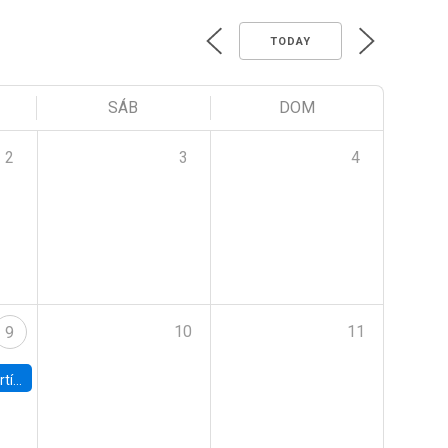
TODAY
SÁB
DOM
2
3
4
10
11
9
onomía UC