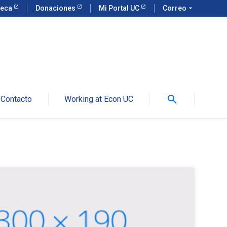
teca
Donaciones
Mi Portal UC
Correo
arrow_drop_down
search
Contacto
Working at Econ UC