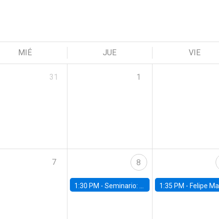
MIÉ
JUE
VIE
31
1
7
8
1:30 PM -
Seminario: “Recuperando la humanidad para progresar en la era de la IA»
1:35 PM -
Felipe Martínez, alumno Doctorado en Ec