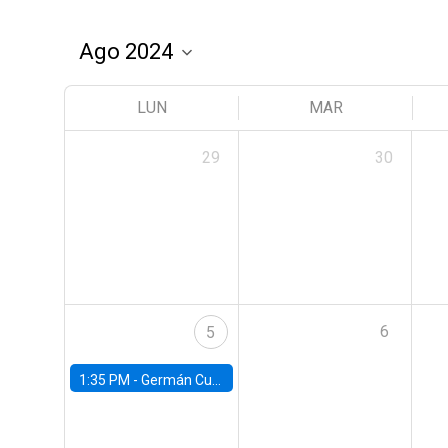
LUN
MAR
29
30
6
5
1:35 PM -
Germán Cubas, University of Houston