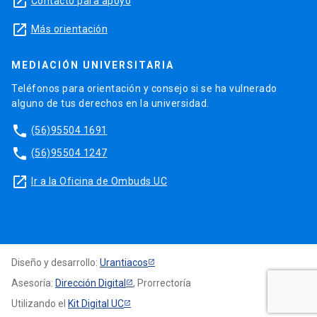
launch
Contacto para apoyo
launch
Más orientación
MEDIACIÓN UNIVERSITARIA
Teléfonos para orientación y consejo si se ha vulnerado
alguno de tus derechos en la universidad.
phone
(56)95504 1691
phone
(56)95504 1247
launch
Ir a la Oficina de Ombuds UC
Diseño y desarrollo:
Urantiacos
Asesoría:
Dirección Digital
, Prorrectoría
Utilizando el
Kit Digital UC