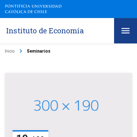
Instituto de Economía
keyboard_arrow_right
Inicio
Seminarios