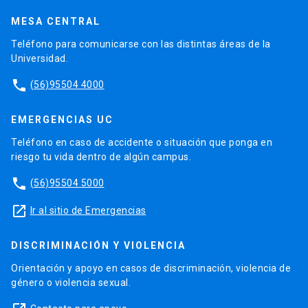
MESA CENTRAL
Teléfono para comunicarse con las distintas áreas de la
Universidad.
phone
(56)95504 4000
EMERGENCIAS UC
Teléfono en caso de accidente o situación que ponga en
riesgo tu vida dentro de algún campus.
phone
(56)95504 5000
launch
Ir al sitio de Emergencias
DISCRIMINACIÓN Y VIOLENCIA
Orientación y apoyo en casos de discriminación, violencia de
género o violencia sexual.