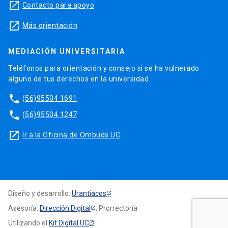
launch
Contacto para apoyo
launch
Más orientación
MEDIACIÓN UNIVERSITARIA
Teléfonos para orientación y consejo si se ha vulnerado
alguno de tus derechos en la universidad.
phone
(56)95504 1691
phone
(56)95504 1247
launch
Ir a la Oficina de Ombuds UC
Diseño y desarrollo:
Urantiacos
Asesoría:
Dirección Digital
, Prorrectoría
Utilizando el
Kit Digital UC