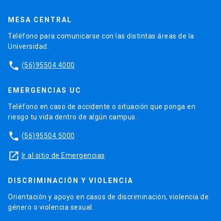
MESA CENTRAL
Teléfono para comunicarse con las distintas áreas de la
Universidad.
phone
(56)95504 4000
EMERGENCIAS UC
Teléfono en caso de accidente o situación que ponga en
riesgo tu vida dentro de algún campus.
phone
(56)95504 5000
launch
Ir al sitio de Emergencias
DISCRIMINACIÓN Y VIOLENCIA
Orientación y apoyo en casos de discriminación, violencia de
género o violencia sexual.