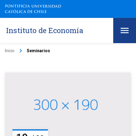
Instituto de Economía
keyboard_arrow_right
Inicio
Seminarios