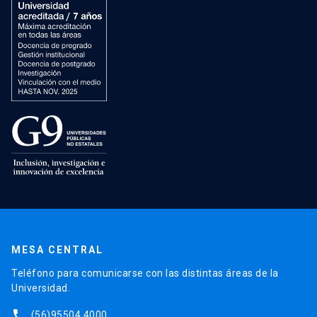
MESA CENTRAL
Teléfono para comunicarse con las distintas áreas de la
Universidad.
phone
(56)95504 4000