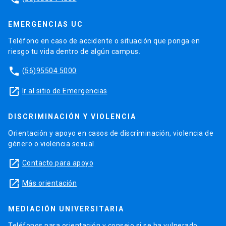
EMERGENCIAS UC
Teléfono en caso de accidente o situación que ponga en
riesgo tu vida dentro de algún campus.
phone
(56)95504 5000
launch
Ir al sitio de Emergencias
DISCRIMINACIÓN Y VIOLENCIA
Orientación y apoyo en casos de discriminación, violencia de
género o violencia sexual.
launch
Contacto para apoyo
launch
Más orientación
MEDIACIÓN UNIVERSITARIA
Teléfonos para orientación y consejo si se ha vulnerado