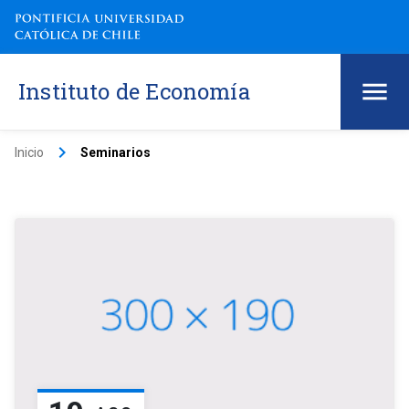
Instituto de Economía
keyboard_arrow_right
Inicio
Seminarios