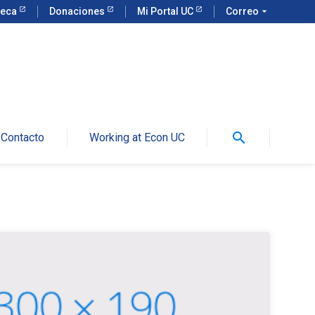
teca
Donaciones
Mi Portal UC
Correo
arrow_drop_down
search
Contacto
Working at Econ UC