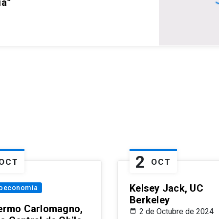
ia”
2
OCT
OCT
Kelsey Jack, UC
oeconomía
Berkeley
lermo Carlomagno,
2 de Octubre de 2024