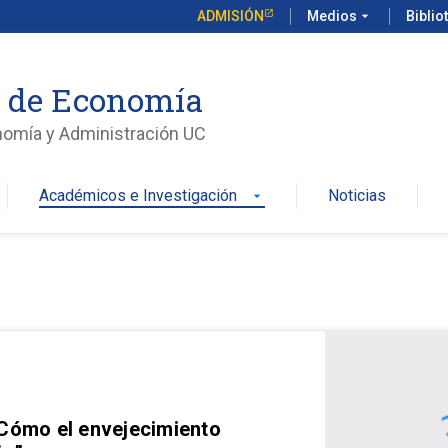
ADMISIÓN
Medios
arrow_drop_down
Biblio
o de Economía
nomía y Administración UC
Académicos e Investigación
Noticias
arrow_drop_down
 Cómo el envejecimiento