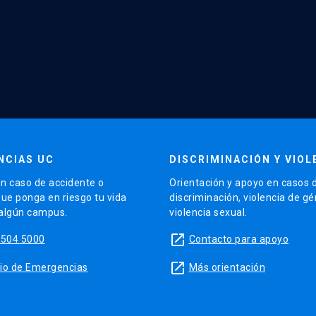
NCIAS UC
DISCRIMINACIÓN Y VIOL
n caso de accidente o
Orientación y apoyo en casos 
que ponga en riesgo tu vida
discriminación, violencia de g
 algún campus.
violencia sexual.
launch
5504 5000
Contacto para apoyo
launch
sitio de Emergencias
Más orientación