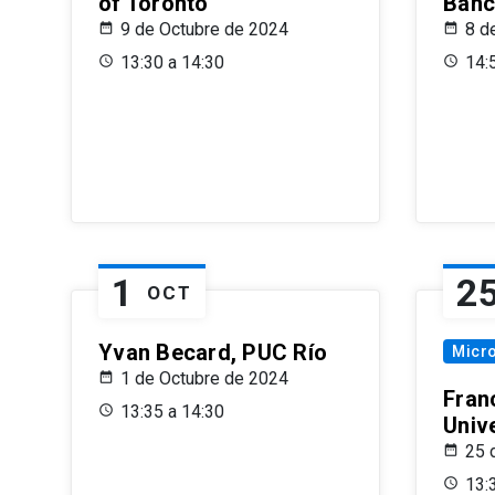
of Toronto
Banc
9 de Octubre de 2024
8 d
13:30 a 14:30
14:
1
2
OCT
Yvan Becard, PUC Río
Micr
1 de Octubre de 2024
Fran
13:35 a 14:30
Univ
25 
13: