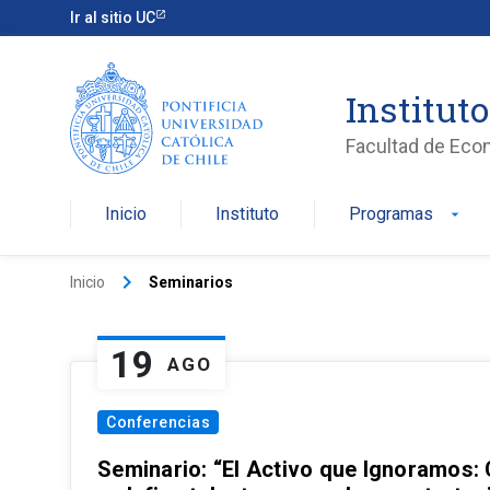
Ir al sitio UC
Institut
Facultad de Eco
Inicio
Instituto
Programas
arrow_drop_down
keyboard_arrow_right
Inicio
Seminarios
19
AGO
Conferencias
Seminario: “El Activo que Ignoramos: