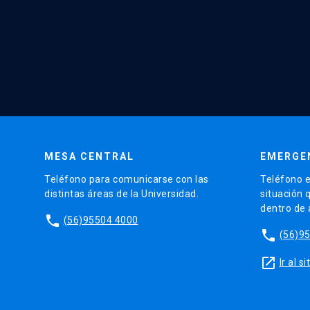
MESA CENTRAL
EMERGE
Teléfono para comunicarse con las
Teléfono e
distintas áreas de la Universidad.
situación 
dentro de
phone
(56)95504 4000
phone
(56)9
launch
Ir al 