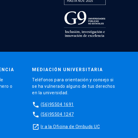
ENCIA
MEDIACIÓN UNIVERSITARIA
de
Teléfonos para orientación y consejo si
énero o
se ha vulnerado alguno de tus derechos
en la universidad.
phone
(56)95504 1691
phone
(56)95504 1247
launch
Ir a la Oficina de Ombuds UC