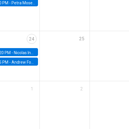
0 PM -
Petra Moser, NYU Stern
25
24
20 PM -
Nicolas Inostroza, Rotman School of Management, University of Toronto
5 PM -
Andrew Foster, Brown University
1
2