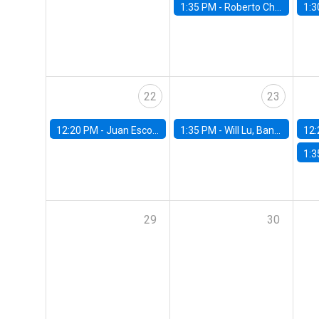
1:35 PM -
Roberto Chang, Rutgers University
1:3
22
23
12:20 PM -
Juan Escobar, Universidad de Chile
1:35 PM -
Will Lu, Banco Central de Chile
12:
1:3
29
30