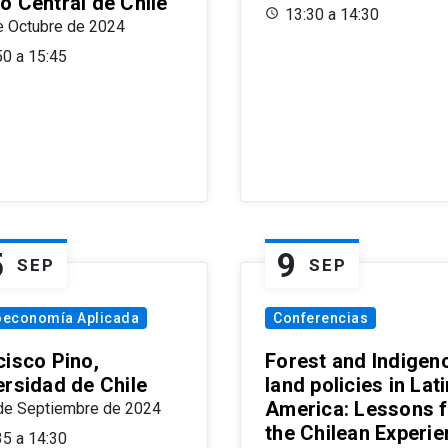
o Central de Chile
13:30 a 14:30
e Octubre de 2024
50 a 15:45
5
9
SEP
SEP
oeconomía Aplicada
Conferencias
cisco Pino,
Forest and Indigen
ersidad de Chile
land policies in Lati
America: Lessons 
de Septiembre de 2024
the Chilean Experi
35 a 14:30