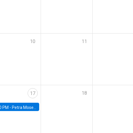
10
11
18
17
0 PM -
Petra Moser, NYU Stern