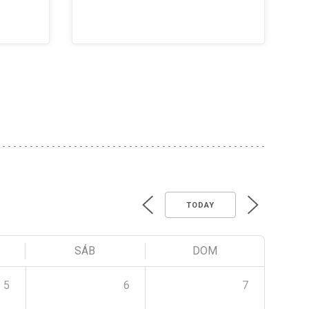
TODAY
SÁB
DOM
5
6
7