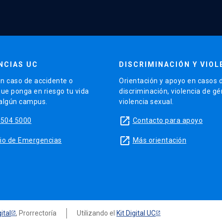
NCIAS UC
DISCRIMINACIÓN Y VIOL
n caso de accidente o
Orientación y apoyo en casos 
que ponga en riesgo tu vida
discriminación, violencia de g
 algún campus.
violencia sexual.
launch
5504 5000
Contacto para apoyo
launch
sitio de Emergencias
Más orientación
ital
, Prorrectoría
Utilizando el
Kit Digital UC