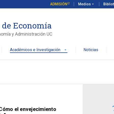
ADMISIÓN
Medios
arrow_drop_down
Biblio
o de Economía
nomía y Administración UC
Académicos e Investigación
Noticias
arrow_drop_down
 Cómo el envejecimiento