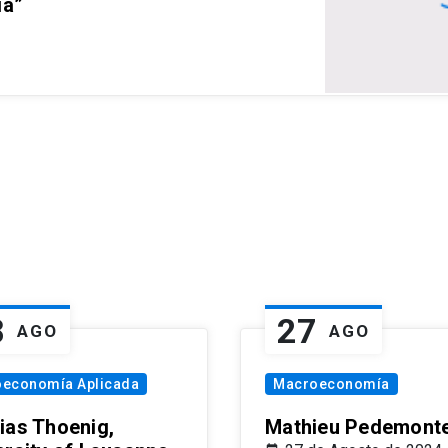
ia”
8
27
AGO
AGO
oeconomía Aplicada
Macroeconomía
ias Thoenig,
Mathieu Pedemonte