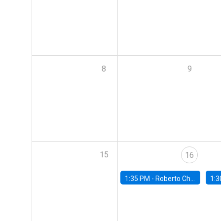
8
9
15
16
1:35 PM -
Roberto Chang, Rutgers University
1:3