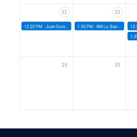
22
23
12:20 PM -
Juan Escobar, Universidad de Chile
1:35 PM -
Will Lu, Banco Central de Chile
12:
1:3
29
30