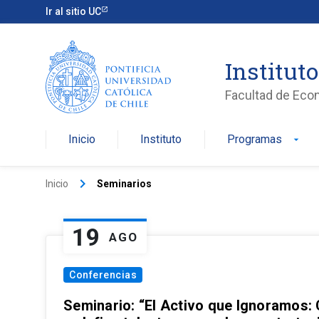
Ir al sitio UC
Institut
Facultad de Eco
Inicio
Instituto
Programas
arrow_drop_down
keyboard_arrow_right
Inicio
Seminarios
19
AGO
Conferencias
Seminario: “El Activo que Ignoramos: