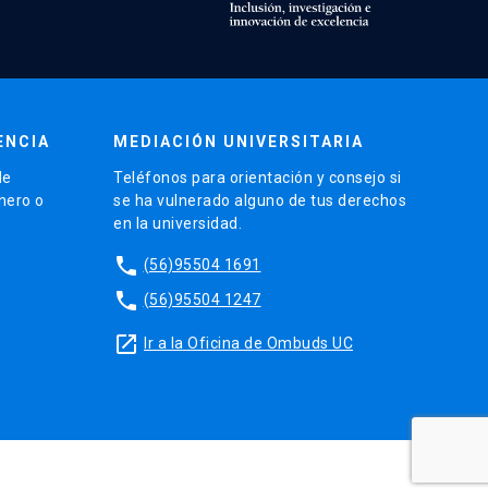
ENCIA
MEDIACIÓN UNIVERSITARIA
de
Teléfonos para orientación y consejo si
énero o
se ha vulnerado alguno de tus derechos
en la universidad.
phone
(56)95504 1691
phone
(56)95504 1247
launch
Ir a la Oficina de Ombuds UC