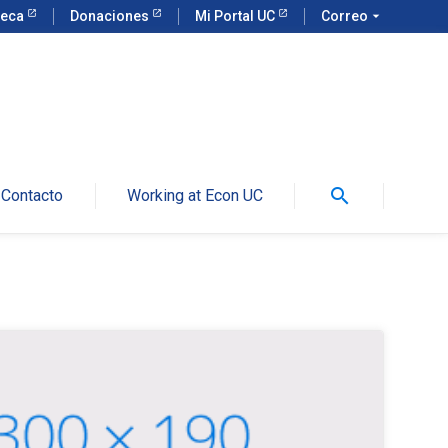
teca
Donaciones
Mi Portal UC
Correo
arrow_drop_down
search
Contacto
Working at Econ UC