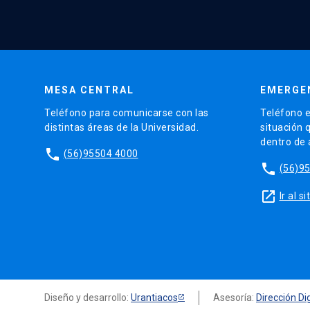
MESA CENTRAL
EMERGE
Teléfono para comunicarse con las
Teléfono e
distintas áreas de la Universidad.
situación 
dentro de
phone
(56)95504 4000
phone
(56)9
launch
Ir al 
Diseño y desarrollo:
Urantiacos
Asesoría:
Dirección Dig