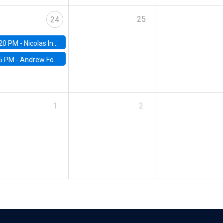
25
24
20 PM -
Nicolas Inostroza, Rotman School of Management, University of Toronto
5 PM -
Andrew Foster, Brown University
1
2