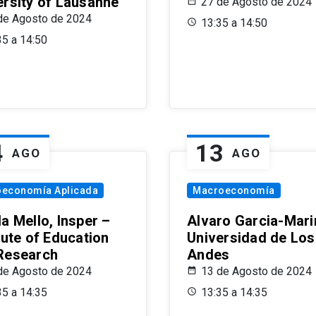
ersity of Lausanne
27 de Agosto de 2024
de Agosto de 2024
13:35 a 14:50
35 a 14:50
4
13
AGO
AGO
oeconomía Aplicada
Macroeconomía
a Mello, Insper –
Alvaro Garcia-Mari
tute of Education
Universidad de Los
Research
Andes
de Agosto de 2024
13 de Agosto de 2024
35 a 14:35
13:35 a 14:35