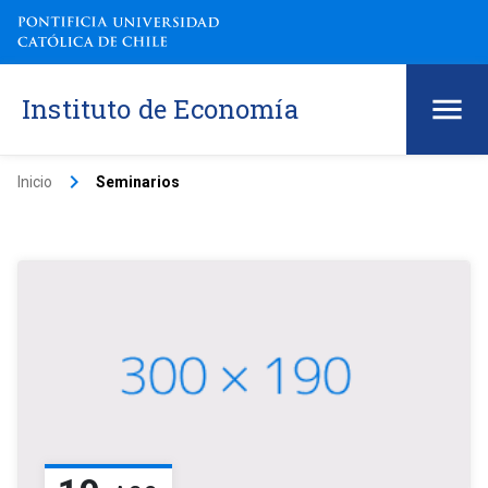
Instituto de Economía
keyboard_arrow_right
Inicio
Seminarios