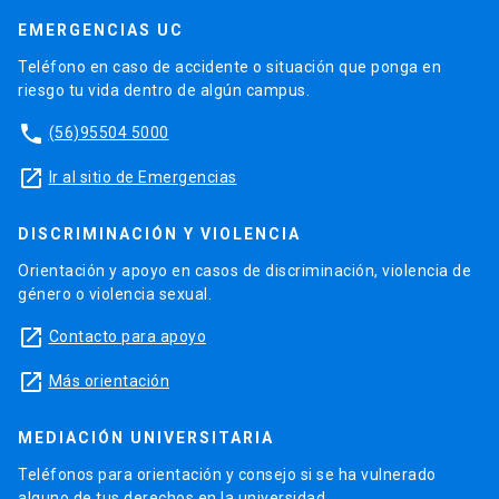
EMERGENCIAS UC
Teléfono en caso de accidente o situación que ponga en
riesgo tu vida dentro de algún campus.
phone
(56)95504 5000
launch
Ir al sitio de Emergencias
DISCRIMINACIÓN Y VIOLENCIA
Orientación y apoyo en casos de discriminación, violencia de
género o violencia sexual.
launch
Contacto para apoyo
launch
Más orientación
MEDIACIÓN UNIVERSITARIA
Teléfonos para orientación y consejo si se ha vulnerado
alguno de tus derechos en la universidad.