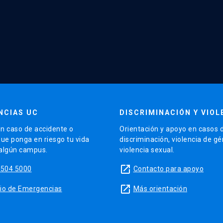
NCIAS UC
DISCRIMINACIÓN Y VIOL
n caso de accidente o
Orientación y apoyo en casos 
que ponga en riesgo tu vida
discriminación, violencia de g
 algún campus.
violencia sexual.
launch
5504 5000
Contacto para apoyo
launch
sitio de Emergencias
Más orientación