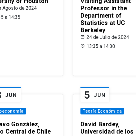
ersity of Houston
Visiting Assistant
Professor in the
e Agosto de 2024
Department of
35 a 14:35
Statistics at UC
Berkeley
24 de Julio de 2024
13:35 a 14:30
8
5
JUN
JUN
oeconomía
Teoría Económica
avo González,
David Bardey,
o Central de Chile
Universidad de los