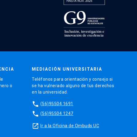
ENCIA
MEDIACIÓN UNIVERSITARIA
de
Teléfonos para orientación y consejo si
énero o
se ha vulnerado alguno de tus derechos
en la universidad.
phone
(56)95504 1691
phone
(56)95504 1247
launch
Ir a la Oficina de Ombuds UC