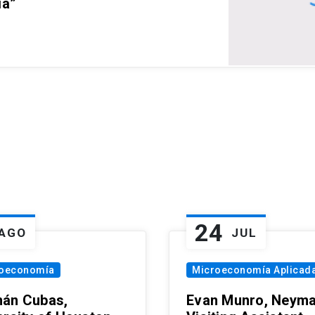
ia”
24
AGO
JUL
oeconomía
Microeconomía Aplicad
án Cubas,
Evan Munro, Neym