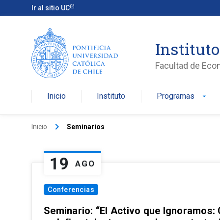
Ir al sitio UC
Institut
Facultad de Eco
Inicio
Instituto
Programas
arrow_drop_down
keyboard_arrow_right
Inicio
Seminarios
19
AGO
Conferencias
Seminario: “El Activo que Ignoramos: