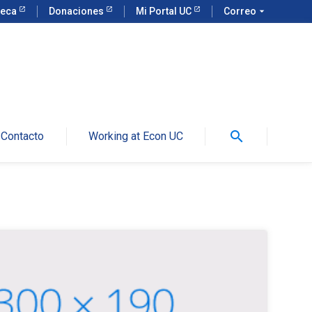
teca
Donaciones
Mi Portal UC
Correo
arrow_drop_down
search
Contacto
Working at Econ UC