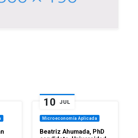
10
JUL
a
Microeconomía Aplicada
an
Beatriz Ahumada, PhD