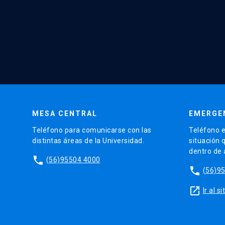
MESA CENTRAL
EMERGE
Teléfono para comunicarse con las
Teléfono e
distintas áreas de la Universidad.
situación 
dentro de
phone
(56)95504 4000
phone
(56)9
launch
Ir al 