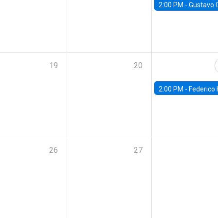
2:00 PM -
Gustavo González - Banco Central d
19
20
2:00 PM -
Federico Huneeus - Banco Central de C
26
27