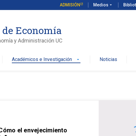
ADMISIÓN
Medios
arrow_drop_down
Biblio
o de Economía
nomía y Administración UC
Académicos e Investigación
Noticias
arrow_drop_down
 Cómo el envejecimiento