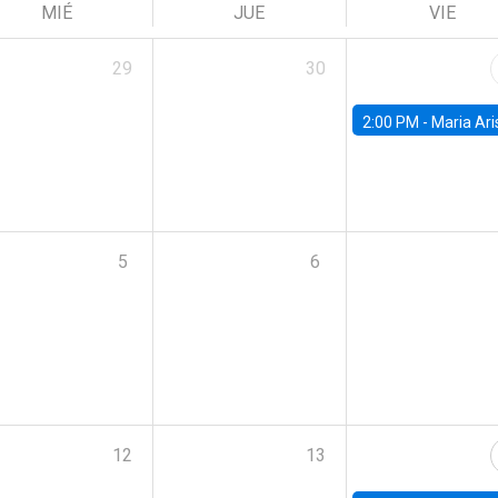
MIÉ
JUE
VIE
29
30
2:00 PM -
Maria Aristizabal-Ramirez, FED
5
6
12
13