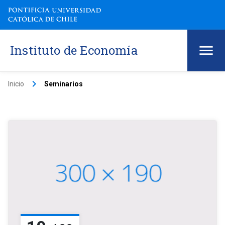
Instituto de Economía
keyboard_arrow_right
Inicio
Seminarios