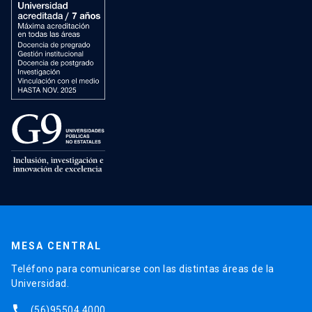
MESA CENTRAL
Teléfono para comunicarse con las distintas áreas de la
Universidad.
phone
(56)95504 4000