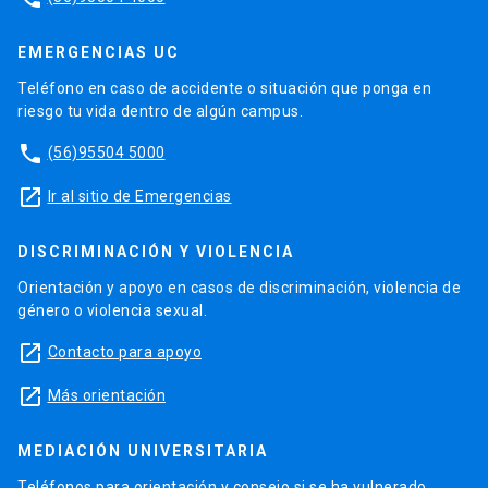
EMERGENCIAS UC
Teléfono en caso de accidente o situación que ponga en
riesgo tu vida dentro de algún campus.
phone
(56)95504 5000
launch
Ir al sitio de Emergencias
DISCRIMINACIÓN Y VIOLENCIA
Orientación y apoyo en casos de discriminación, violencia de
género o violencia sexual.
launch
Contacto para apoyo
launch
Más orientación
MEDIACIÓN UNIVERSITARIA
Teléfonos para orientación y consejo si se ha vulnerado