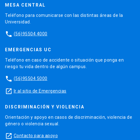
MESA CENTRAL
Teléfono para comunicarse con las distintas áreas de la
Universidad.
phone
(56)95504 4000
EMERGENCIAS UC
Teléfono en caso de accidente o situación que ponga en
riesgo tu vida dentro de algún campus.
phone
(56)95504 5000
launch
Ir al sitio de Emergencias
DISCRIMINACIÓN Y VIOLENCIA
Orientación y apoyo en casos de discriminación, violencia de
género o violencia sexual.
launch
Contacto para apoyo