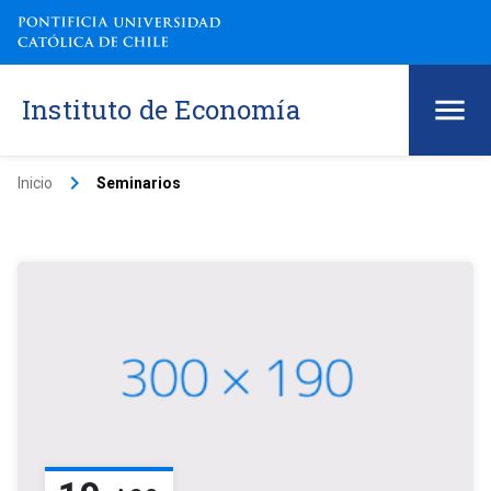
Instituto de Economía
keyboard_arrow_right
Inicio
Seminarios