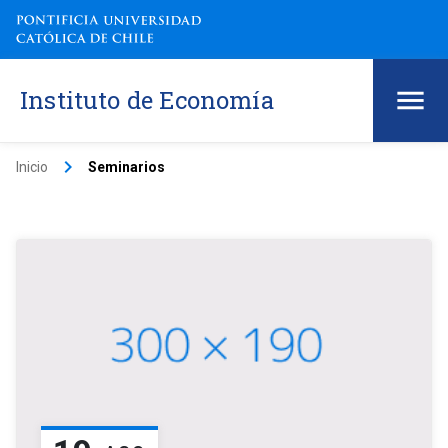
Instituto de Economía
keyboard_arrow_right
Inicio
Seminarios