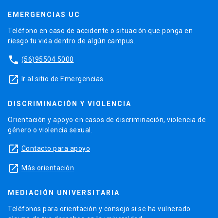
EMERGENCIAS UC
Teléfono en caso de accidente o situación que ponga en
riesgo tu vida dentro de algún campus.
phone
(56)95504 5000
launch
Ir al sitio de Emergencias
DISCRIMINACIÓN Y VIOLENCIA
Orientación y apoyo en casos de discriminación, violencia de
género o violencia sexual.
launch
Contacto para apoyo
launch
Más orientación
MEDIACIÓN UNIVERSITARIA
Teléfonos para orientación y consejo si se ha vulnerado