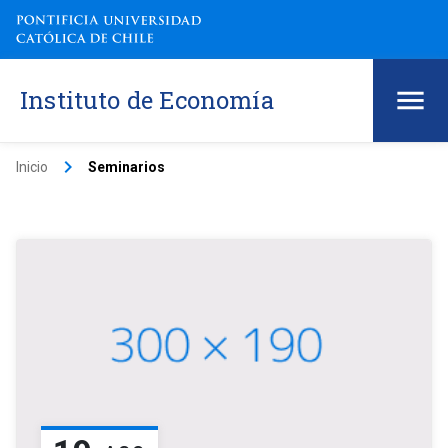
Instituto de Economía
keyboard_arrow_right
Inicio
Seminarios