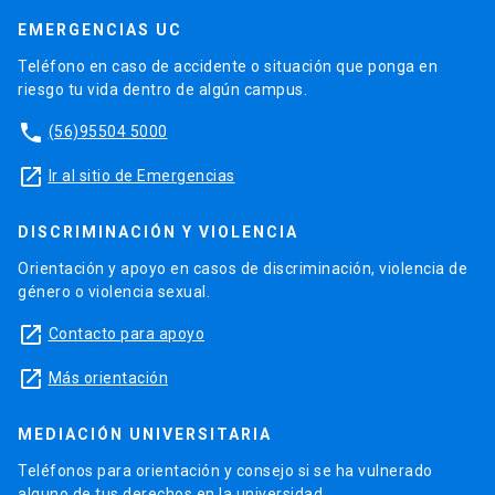
EMERGENCIAS UC
Teléfono en caso de accidente o situación que ponga en
riesgo tu vida dentro de algún campus.
phone
(56)95504 5000
launch
Ir al sitio de Emergencias
DISCRIMINACIÓN Y VIOLENCIA
Orientación y apoyo en casos de discriminación, violencia de
género o violencia sexual.
launch
Contacto para apoyo
launch
Más orientación
MEDIACIÓN UNIVERSITARIA
Teléfonos para orientación y consejo si se ha vulnerado
alguno de tus derechos en la universidad.