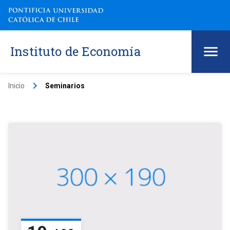
Instituto de Economía
keyboard_arrow_right
Inicio
Seminarios