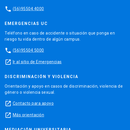
phone
(56)95504 4000
EMERGENCIAS UC
Teléfono en caso de accidente o situación que ponga en
riesgo tu vida dentro de algún campus.
phone
(56)95504 5000
launch
Ir al sitio de Emergencias
DISCRIMINACIÓN Y VIOLENCIA
Orientación y apoyo en casos de discriminación, violencia de
género o violencia sexual.
launch
Contacto para apoyo
launch
Más orientación
MEDIACIÓN UNIVERSITARIA