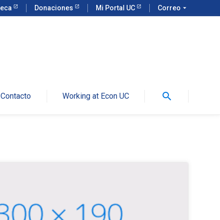
teca
Donaciones
Mi Portal UC
Correo
arrow_drop_down
search
Contacto
Working at Econ UC