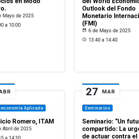
cios en Modo
del World Economi
ro.
Outlook del Fondo
Monetario Internac
e Mayo de 2025
(FMI)
00 a 10:00
6 de Mayo de 2025
13:40 a 14:40
27
ABR
MAR
oeconomía Aplicada
Seminarios
icio Romero, ITAM
Seminario: “Un futu
compartido: La urg
e Abril de 2025
de actuar contra el
35 a 14:30