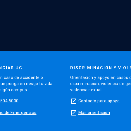
NCIAS UC
DISCRIMINACIÓN Y VIOL
n caso de accidente o
Orientación y apoyo en casos 
que ponga en riesgo tu vida
discriminación, violencia de g
 algún campus.
violencia sexual.
launch
5504 5000
Contacto para apoyo
launch
sitio de Emergencias
Más orientación