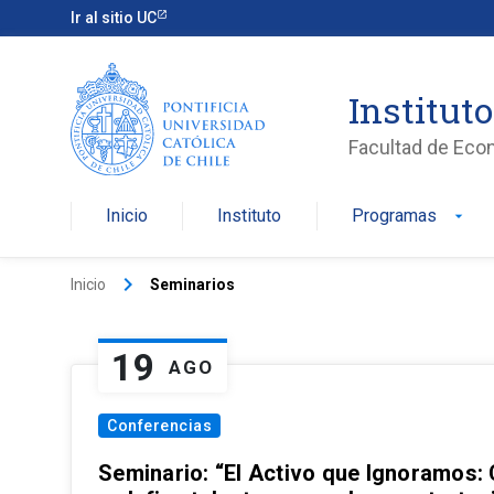
Ir al sitio UC
Institut
Facultad de Eco
Inicio
Instituto
Programas
arrow_drop_down
keyboard_arrow_right
Inicio
Seminarios
19
AGO
Conferencias
Seminario: “El Activo que Ignoramos: