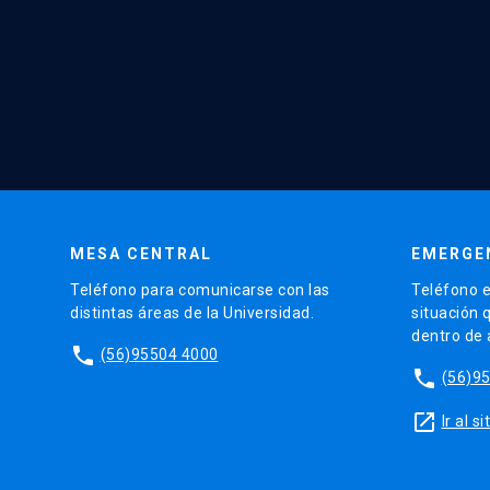
MESA CENTRAL
EMERGE
Teléfono para comunicarse con las
Teléfono e
distintas áreas de la Universidad.
situación 
dentro de
phone
(56)95504 4000
phone
(56)9
launch
Ir al 