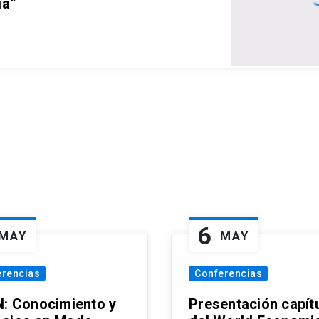
ia”
6
MAY
MAY
erencias
Conferencias
N: Conocimiento y
Presentación capít