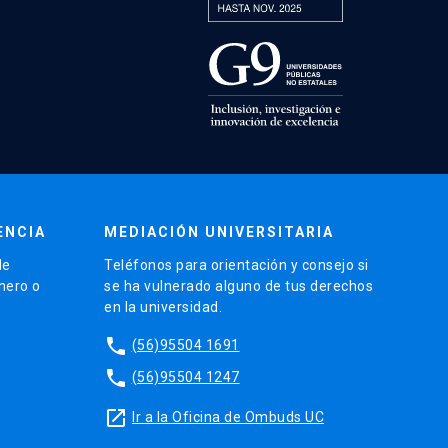
ENCIA
MEDIACIÓN UNIVERSITARIA
de
Teléfonos para orientación y consejo si
énero o
se ha vulnerado alguno de tus derechos
en la universidad.
phone
(56)95504 1691
phone
(56)95504 1247
launch
Ir a la Oficina de Ombuds UC