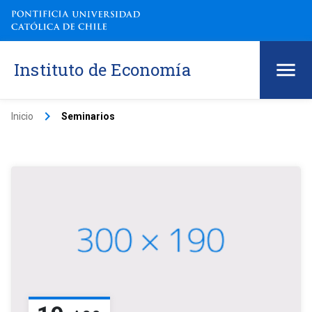
Instituto de Economía
keyboard_arrow_right
Inicio
Seminarios