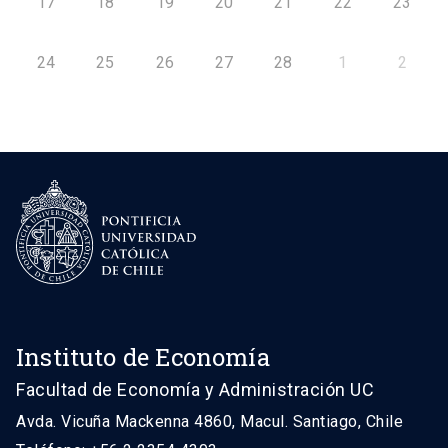
17
18
19
20
21
22
23
24
25
26
27
28
1
2
Instituto de Economía
Facultad de Economía y Administración UC
Avda. Vicuña Mackenna 4860, Macul. Santiago, Chile