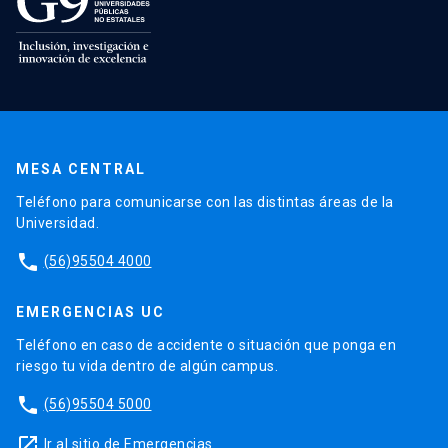
MESA CENTRAL
Teléfono para comunicarse con las distintas áreas de la
Universidad.
phone
(56)95504 4000
EMERGENCIAS UC
Teléfono en caso de accidente o situación que ponga en
riesgo tu vida dentro de algún campus.
phone
(56)95504 5000
launch
Ir al sitio de Emergencias