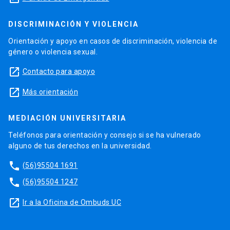
DISCRIMINACIÓN Y VIOLENCIA
Orientación y apoyo en casos de discriminación, violencia de
género o violencia sexual.
launch
Contacto para apoyo
launch
Más orientación
MEDIACIÓN UNIVERSITARIA
Teléfonos para orientación y consejo si se ha vulnerado
alguno de tus derechos en la universidad.
phone
(56)95504 1691
phone
(56)95504 1247
launch
Ir a la Oficina de Ombuds UC