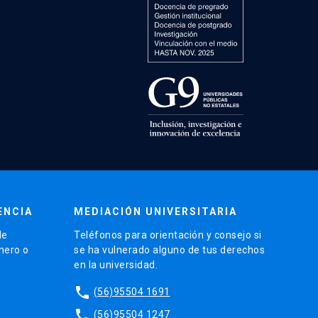
ENCIA
MEDIACIÓN UNIVERSITARIA
de
Teléfonos para orientación y consejo si
énero o
se ha vulnerado alguno de tus derechos
en la universidad.
phone
(56)95504 1691
phone
(56)95504 1247