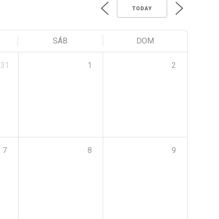
TODAY
SÁB
DOM
31
1
2
7
8
9