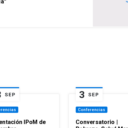
ia”
3
3
SEP
SEP
erencias
Conferencias
entación IPoM de
Conversatorio |