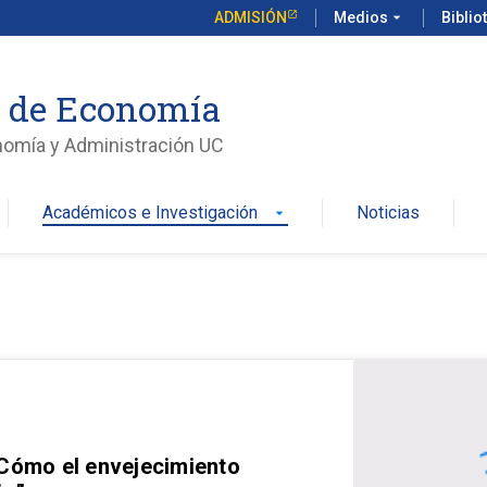
ADMISIÓN
Medios
arrow_drop_down
Biblio
o de Economía
nomía y Administración UC
Académicos e Investigación
Noticias
arrow_drop_down
 Cómo el envejecimiento