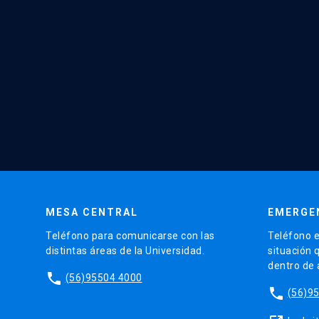
MESA CENTRAL
EMERGE
Teléfono para comunicarse con las
Teléfono e
distintas áreas de la Universidad.
situación 
dentro de
phone
(56)95504 4000
phone
(56)9