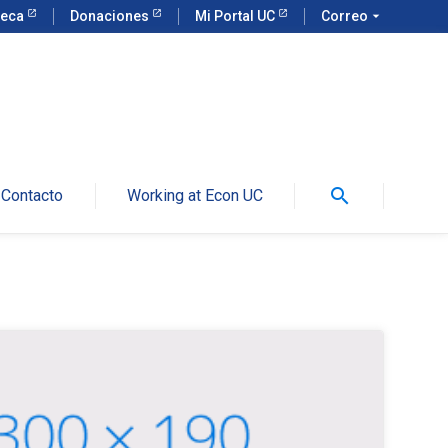
teca
Donaciones
Mi Portal UC
Correo
arrow_drop_down
search
Contacto
Working at Econ UC