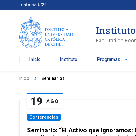
Ir al sitio UC
Institut
Facultad de Eco
Inicio
Instituto
Programas
arrow_drop_down
keyboard_arrow_right
Inicio
Seminarios
19
AGO
Conferencias
Seminario: “El Activo que Ignoramos: