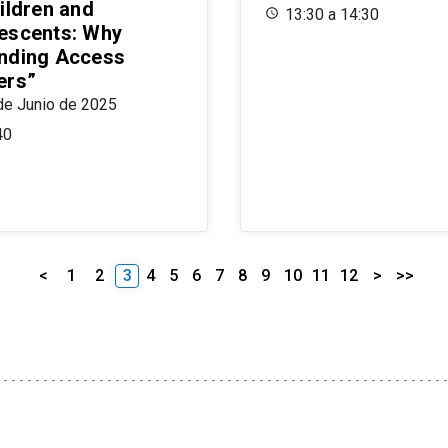
ildren and
13:30 a 14:30
escents: Why
nding Access
ers”
de Junio de 2025
40
<
1
2
3
4
5
6
7
8
9
10
11
12
>
>>