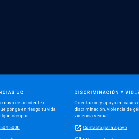
NCIAS UC
DISCRIMINACIÓN Y VIOL
n caso de accidente o
Orientación y apoyo en casos 
que ponga en riesgo tu vida
discriminación, violencia de g
 algún campus.
violencia sexual.
launch
5504 5000
Contacto para apoyo