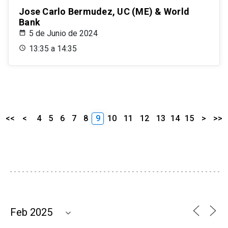
Jose Carlo Bermudez, UC (ME) & World
Bank
5 de Junio de 2024
13:35 a 14:35
<<
<
4
5
6
7
8
9
10
11
12
13
14
15
>
>>