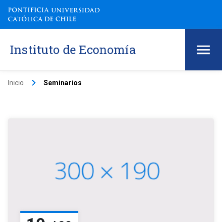
Instituto de Economía
keyboard_arrow_right
Inicio
Seminarios