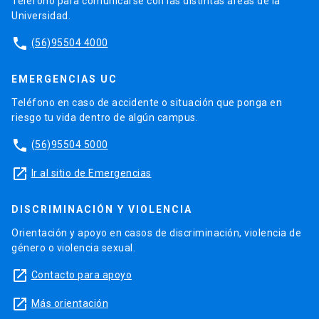
Teléfono para comunicarse con las distintas áreas de la
Universidad.
phone
(56)95504 4000
EMERGENCIAS UC
Teléfono en caso de accidente o situación que ponga en
riesgo tu vida dentro de algún campus.
phone
(56)95504 5000
launch
Ir al sitio de Emergencias
DISCRIMINACIÓN Y VIOLENCIA
Orientación y apoyo en casos de discriminación, violencia de
género o violencia sexual.
launch
Contacto para apoyo
launch
Más orientación