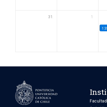
31
1
1:3
Inst
Facultad