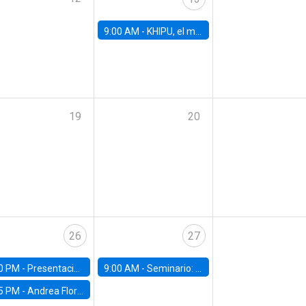
9:00 AM -
KHIPU, el mayor encuentro de IA en Latinoamérica
19
20
26
27
0 PM -
Presentación del IPoM en la Facultad de Economía y Administración UC
9:00 AM -
Seminario: "Un futuro compartido: La urgencia de actuar contra el cambio climático"
5 PM -
Andrea Flores, FGV - Brasil