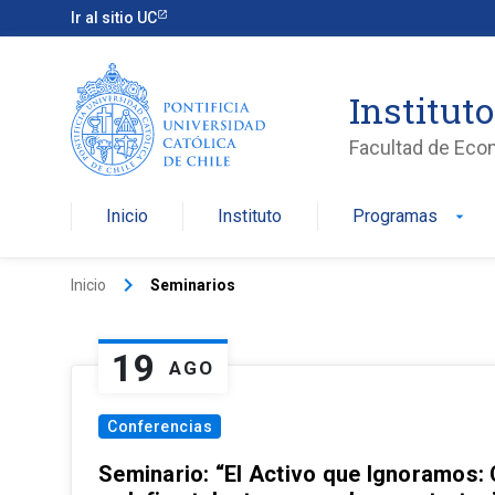
Ir al sitio UC
Institut
Facultad de Eco
Inicio
Instituto
Programas
arrow_drop_down
keyboard_arrow_right
Inicio
Seminarios
19
AGO
Conferencias
Seminario: “El Activo que Ignoramos: