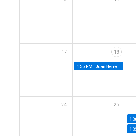
17
18
1:35 PM -
Juan Herreño, UC San Diego
24
25
1:3
1:3