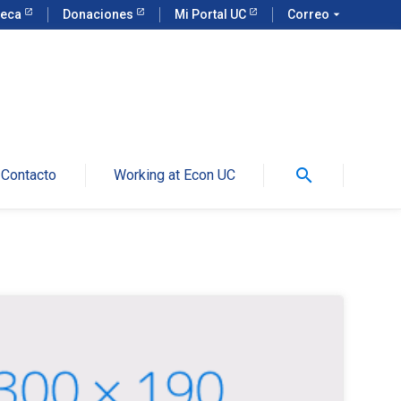
teca
Donaciones
Mi Portal UC
Correo
arrow_drop_down
search
Contacto
Working at Econ UC