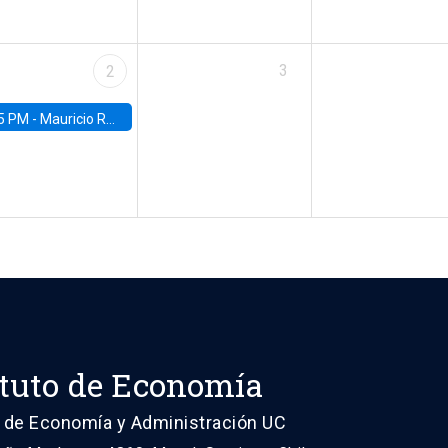
3
2
5 PM -
Mauricio Romero, ITAM
ituto de Economía
 de Economía y Administración UC