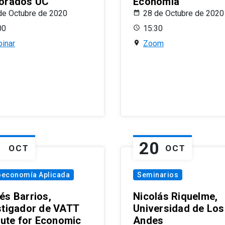
orados UC
Economía
de Octubre de 2020
28 de Octubre de 2020
00
15:30
inar
Zoom
1
20
OCT
OCT
oeconomía Aplicada
Seminarios
és Barrios,
Nicolás Riquelme,
stigador de VATT
Universidad de Los
itute for Economic
Andes