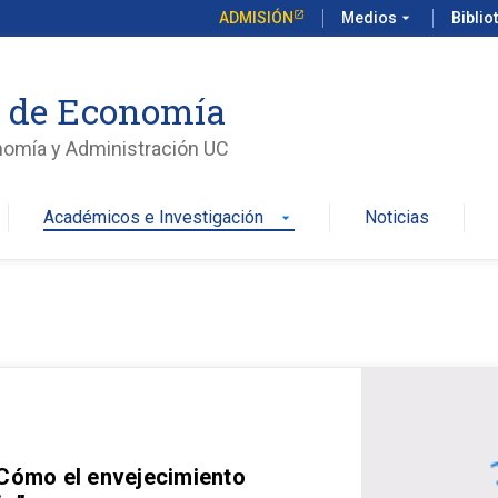
ADMISIÓN
Medios
arrow_drop_down
Biblio
o de Economía
nomía y Administración UC
Académicos e Investigación
Noticias
arrow_drop_down
 Cómo el envejecimiento