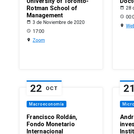
University of Toronto-
Doct
Rotman School of
28 
Management
00:
3 de Noviembre de 2020
Web
17:00
Zoom
22
2
OCT
Macroeconomía
Micr
Francisco Roldán,
Andr
Fondo Monetario
inve
Internacional
Inst