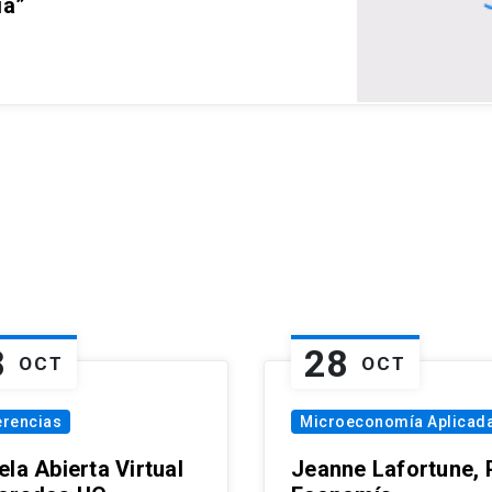
ia”
8
28
OCT
OCT
erencias
Microeconomía Aplicad
la Abierta Virtual
Jeanne Lafortune,