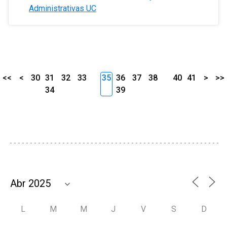
Administrativas UC
<<
<
30
31
32
33
35
36
37
38
40
41
>
>>
34
39
L
M
M
J
V
S
D