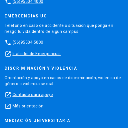
phone
(56)95504 4000
EMERGENCIAS UC
Teléfono en caso de accidente o situación que ponga en
riesgo tu vida dentro de algún campus.
phone
(56)95504 5000
launch
Ir al sitio de Emergencias
DISCRIMINACIÓN Y VIOLENCIA
Orientación y apoyo en casos de discriminación, violencia de
género o violencia sexual.
launch
Contacto para apoyo
launch
Más orientación
MEDIACIÓN UNIVERSITARIA