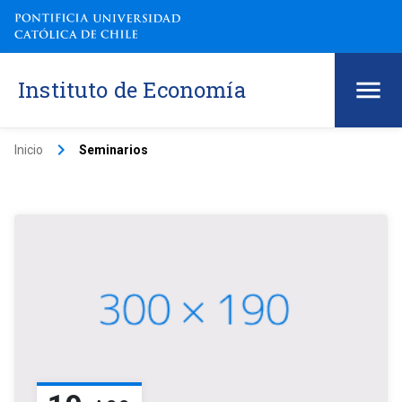
Instituto de Economía
keyboard_arrow_right
Inicio
Seminarios