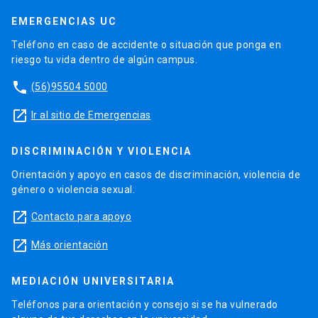
EMERGENCIAS UC
Teléfono en caso de accidente o situación que ponga en
riesgo tu vida dentro de algún campus.
phone
(56)95504 5000
launch
Ir al sitio de Emergencias
DISCRIMINACIÓN Y VIOLENCIA
Orientación y apoyo en casos de discriminación, violencia de
género o violencia sexual.
launch
Contacto para apoyo
launch
Más orientación
MEDIACIÓN UNIVERSITARIA
Teléfonos para orientación y consejo si se ha vulnerado