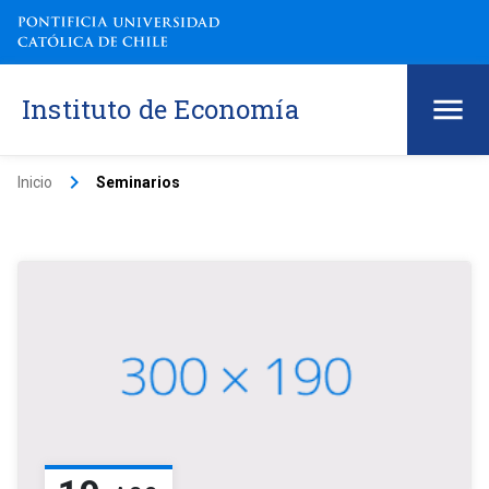
Instituto de Economía
keyboard_arrow_right
Inicio
Seminarios