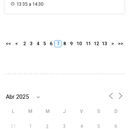
13:35 a 14:30
<<
<
2
3
4
5
6
7
8
9
10
11
12
13
>
>>
L
M
M
J
V
S
D
31
1
3
4
5
6
2