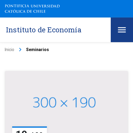
Instituto de Economía
keyboard_arrow_right
Inicio
Seminarios