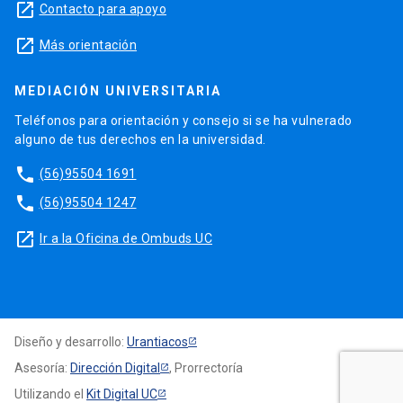
launch
Contacto para apoyo
launch
Más orientación
MEDIACIÓN UNIVERSITARIA
Teléfonos para orientación y consejo si se ha vulnerado
alguno de tus derechos en la universidad.
phone
(56)95504 1691
phone
(56)95504 1247
launch
Ir a la Oficina de Ombuds UC
Diseño y desarrollo:
Urantiacos
Asesoría:
Dirección Digital
, Prorrectoría
Utilizando el
Kit Digital UC