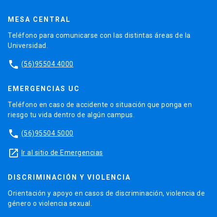
MESA CENTRAL
Teléfono para comunicarse con las distintas áreas de la
Universidad.
phone
(56)95504 4000
EMERGENCIAS UC
Teléfono en caso de accidente o situación que ponga en
riesgo tu vida dentro de algún campus.
phone
(56)95504 5000
launch
Ir al sitio de Emergencias
DISCRIMINACIÓN Y VIOLENCIA
Orientación y apoyo en casos de discriminación, violencia de
género o violencia sexual.