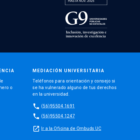
ENCIA
MEDIACIÓN UNIVERSITARIA
de
Teléfonos para orientación y consejo si
énero o
se ha vulnerado alguno de tus derechos
en la universidad.
phone
(56)95504 1691
phone
(56)95504 1247
launch
Ir a la Oficina de Ombuds UC