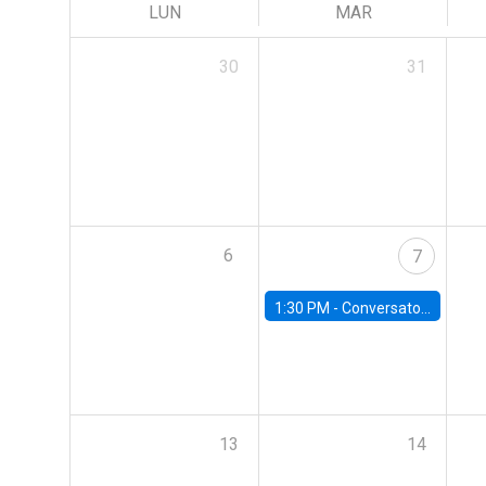
LUN
MAR
30
31
6
7
1:30 PM -
Conversatorio | Pobreza: La mirada de León XIV
13
14