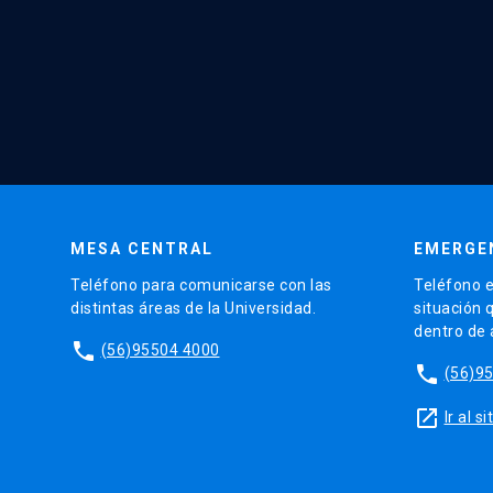
MESA CENTRAL
EMERGE
Teléfono para comunicarse con las
Teléfono e
distintas áreas de la Universidad.
situación 
dentro de
phone
(56)95504 4000
phone
(56)9
launch
Ir al 