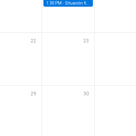
1:30 PM -
Situación fiscal: cierre 2025 y perspectivas de mediano plazo 2026–2030
22
23
29
30