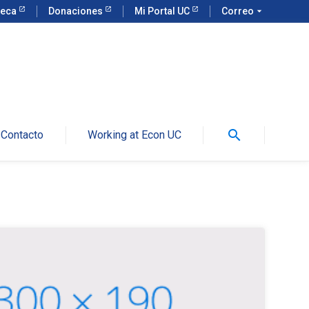
teca
Donaciones
Mi Portal UC
Correo
arrow_drop_down
search
Contacto
Working at Econ UC