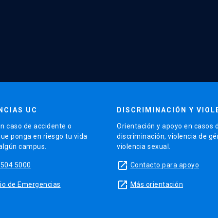
NCIAS UC
DISCRIMINACIÓN Y VIOL
n caso de accidente o
Orientación y apoyo en casos 
que ponga en riesgo tu vida
discriminación, violencia de g
 algún campus.
violencia sexual.
launch
5504 5000
Contacto para apoyo
launch
sitio de Emergencias
Más orientación