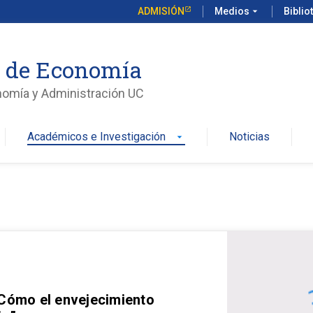
ADMISIÓN
Medios
arrow_drop_down
Biblio
o de Economía
nomía y Administración UC
Académicos e Investigación
Noticias
arrow_drop_down
 Cómo el envejecimiento