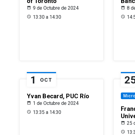
of Toronto
Banc
9 de Octubre de 2024
8 d
13:30 a 14:30
14:
1
2
OCT
Yvan Becard, PUC Río
Micr
1 de Octubre de 2024
Fran
13:35 a 14:30
Univ
25 
13: