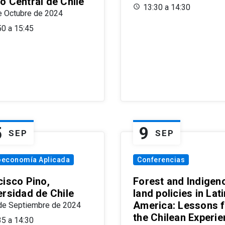
o Central de Chile
13:30 a 14:30
e Octubre de 2024
50 a 15:45
5
9
SEP
SEP
oeconomía Aplicada
Conferencias
cisco Pino,
Forest and Indigen
ersidad de Chile
land policies in Lati
America: Lessons 
de Septiembre de 2024
the Chilean Experi
35 a 14:30