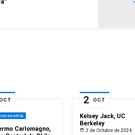
ia”
2
OCT
OCT
Kelsey Jack, UC
oeconomía
Berkeley
lermo Carlomagno,
2 de Octubre de 2024