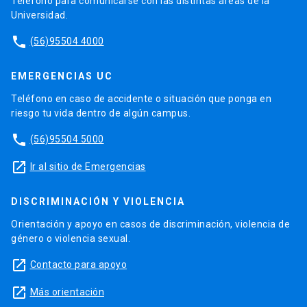
Teléfono para comunicarse con las distintas áreas de la
Universidad.
phone
(56)95504 4000
EMERGENCIAS UC
Teléfono en caso de accidente o situación que ponga en
riesgo tu vida dentro de algún campus.
phone
(56)95504 5000
launch
Ir al sitio de Emergencias
DISCRIMINACIÓN Y VIOLENCIA
Orientación y apoyo en casos de discriminación, violencia de
género o violencia sexual.
launch
Contacto para apoyo
launch
Más orientación