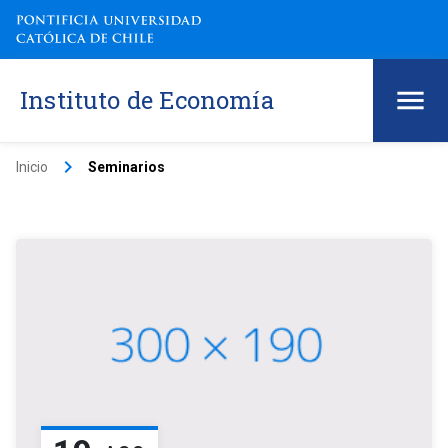
Instituto de Economía
keyboard_arrow_right
Inicio
Seminarios