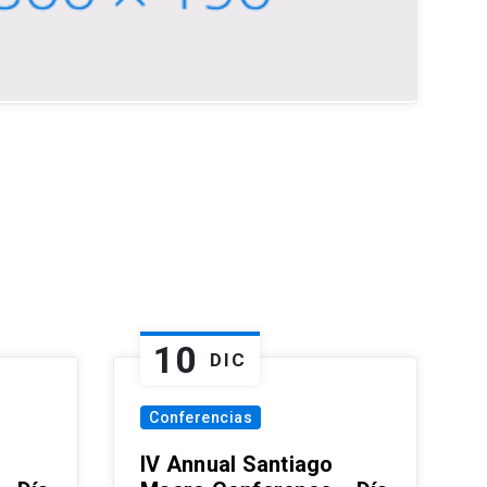
10
DIC
Conferencias
IV Annual Santiago