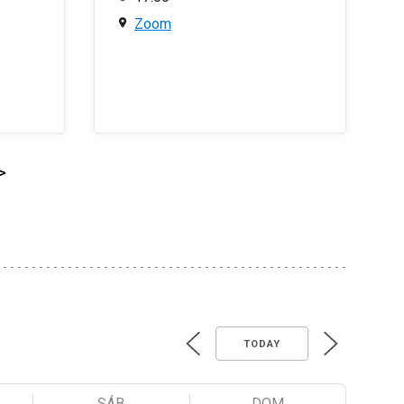
Zoom
>
TODAY
SÁB
DOM