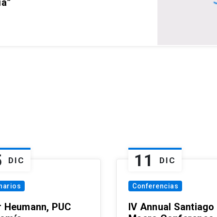
ia”
5
11
DIC
DIC
narios
Conferencias
r Heumann, PUC
IV Annual Santiago