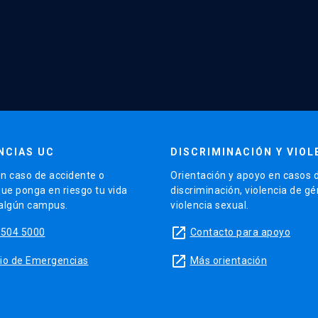
NCIAS UC
DISCRIMINACIÓN Y VIOL
n caso de accidente o
Orientación y apoyo en casos 
que ponga en riesgo tu vida
discriminación, violencia de g
 algún campus.
violencia sexual.
launch
5504 5000
Contacto para apoyo
launch
sitio de Emergencias
Más orientación