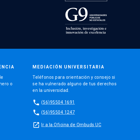
ENCIA
MEDIACIÓN UNIVERSITARIA
de
Teléfonos para orientación y consejo si
énero o
se ha vulnerado alguno de tus derechos
en la universidad.
phone
(56)95504 1691
phone
(56)95504 1247
launch
Ir a la Oficina de Ombuds UC