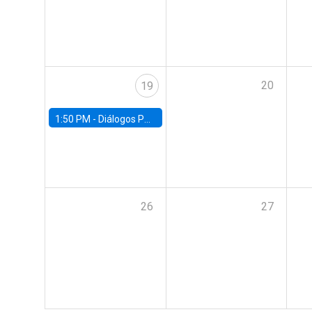
20
19
1:50 PM -
Diálogos Públicos EG+ FACEA | Con Rodrigo Valdés
26
27