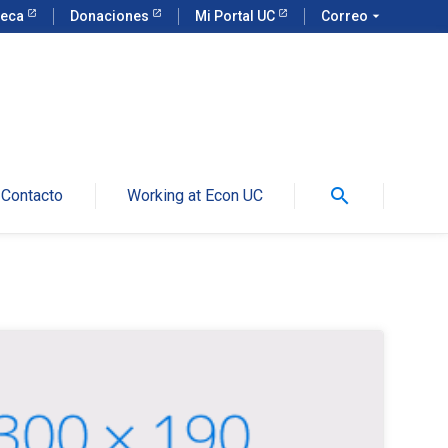
teca
Donaciones
Mi Portal UC
Correo
arrow_drop_down
search
Contacto
Working at Econ UC