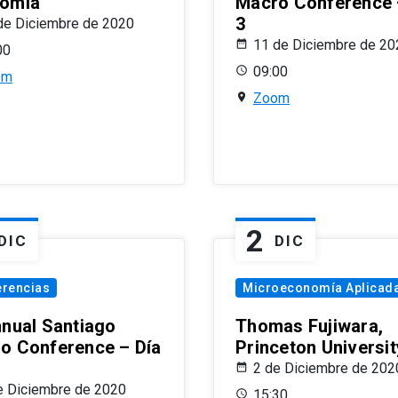
omía
Macro Conference 
3
de Diciembre de 2020
11 de Diciembre de 20
00
09:00
om
Zoom
2
DIC
DIC
erencias
Microeconomía Aplicad
nnual Santiago
Thomas Fujiwara,
o Conference – Día
Princeton Universit
2 de Diciembre de 202
e Diciembre de 2020
15:30