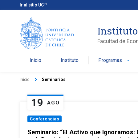
Ir al sitio UC
Institut
Facultad de Eco
Inicio
Instituto
Programas
arrow_drop_down
keyboard_arrow_right
Inicio
Seminarios
19
AGO
Conferencias
Seminario: “El Activo que Ignoramos: