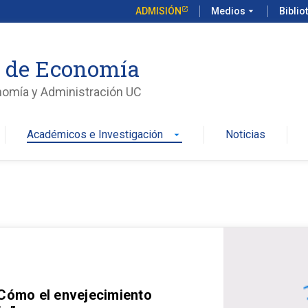
ADMISIÓN
Medios
arrow_drop_down
Biblio
o de Economía
nomía y Administración UC
Académicos e Investigación
Noticias
arrow_drop_down
 Cómo el envejecimiento