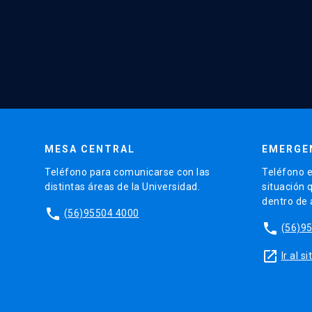
MESA CENTRAL
EMERGE
Teléfono para comunicarse con las
Teléfono e
distintas áreas de la Universidad.
situación 
dentro de
phone
(56)95504 4000
phone
(56)9
launch
Ir al 