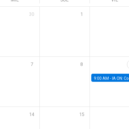
30
1
7
8
9:00 AM -
IA ON: Conocimiento y Negocios en Modo Fu
14
15