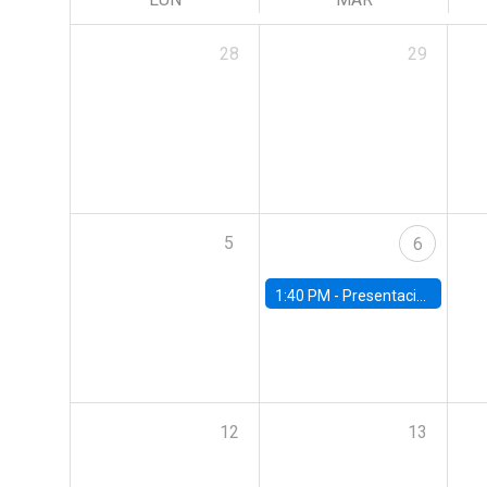
28
29
5
6
1:40 PM -
Presentación capítulos del World Economic Outlook del Fondo Monetario Internacional (FMI)
12
13